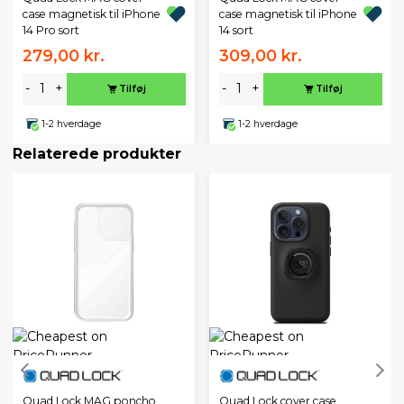
case magnetisk til iPhone
case magnetisk til iPhone
14 Pro sort
14 sort
279,00 kr.
309,00 kr.
-
+
-
+
Tilføj
Tilføj
1-2 hverdage
1-2 hverdage
Relaterede produkter
Quad Lock MAG poncho
Quad Lock cover case