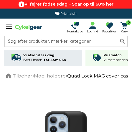
Vi fejrer fødselsdag – Spar op til 60% her
Prismatch
0
Kontakt os
Log ind
Favoritter
Kurv
Søg efter produkter, mærker, kategorier
Vi afsender i dag
Prismatch
Bestil inden
14t 55m 03s
Vi matcher den lav
Tilbehør
Mobilholdere
Quad Lock MAG cover case m
Home