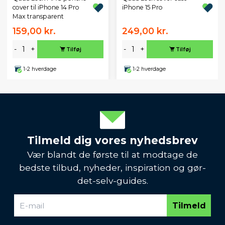
cover til iPhone 14 Pro
iPhone 15 Pro
Max transparent
159,00 kr.
249,00 kr.
-
+
-
+
Tilføj
Tilføj
1-2 hverdage
1-2 hverdage
Tilmeld dig vores nyhedsbrev
Vær blandt de første til at modtage de
bedste tilbud, nyheder, inspiration og gør-
det-selv-guides.
Tilmeld