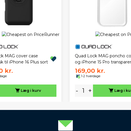
ck MAG cover case
Quad Lock MAG poncho cove
 til iPhone 16 Plus sort
og iPhone 15 Pro transpare
0 kr.
169,00 kr.
rdage
1-2 hverdage
-
+
Læg i kurv
Læg i ku