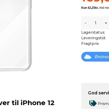
-
+
Lagerstatus:
Leveringstid:
Fragtpris:
Ønskes
God servic
r til iPhone 12
Prism