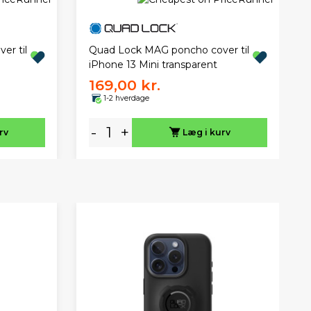
r til
Quad Lock MAG poncho cover til
iPhone 13 Mini transparent
169,00 kr.
1-2 hverdage
-
+
rv
Læg i kurv