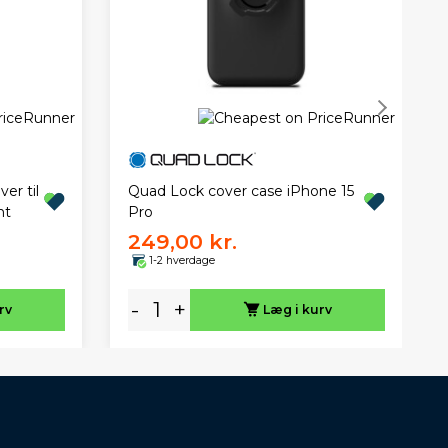
r til
Quad Lock cover case iPhone 15
nt
Pro
249,00 kr.
1-2 hverdage
-
+
rv
Læg i kurv