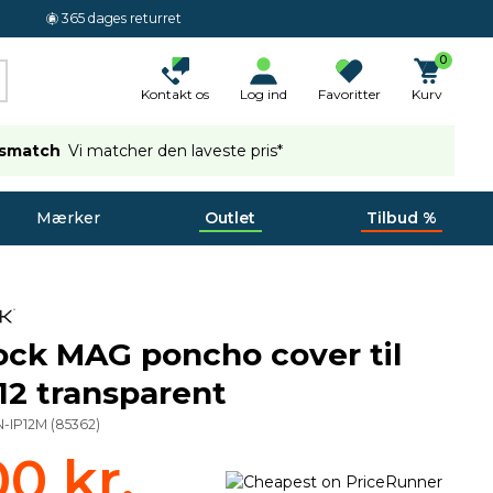
365 dages returret
0
Kontakt os
Log ind
Favoritter
Kurv
ismatch
Vi matcher den laveste pris*
Mærker
Outlet
Tilbud %
ck MAG poncho cover til
12 transparent
-IP12M
(
85362
)
00 kr.