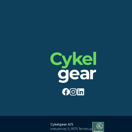
Cykelgear A/S
Industrivej 5, 9575 Terndrup