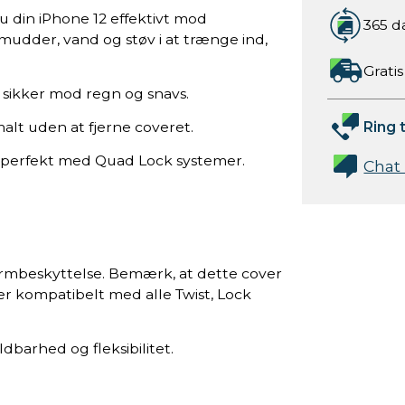
 din iPhone 12 effektivt mod
365 d
mudder, vand og støv i at trænge ind,
Gratis
n sikker mod regn og snavs.
Ring t
alt uden at fjerne coveret.
er perfekt med Quad Lock systemer.
Chat
rmbeskyttelse. Bemærk, at dette cover
er kompatibelt med alle Twist, Lock
ldbarhed og fleksibilitet.