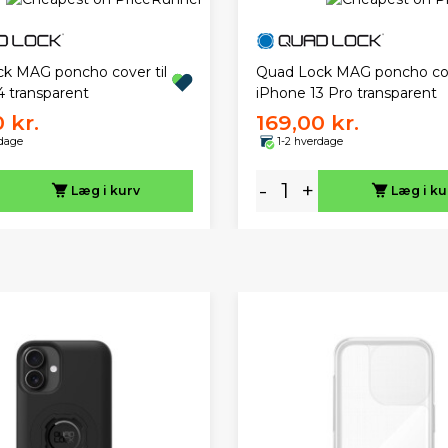
k MAG poncho cover til
Quad Lock MAG poncho cove
4 transparent
iPhone 13 Pro transparent
 kr.
169,00 kr.
rdage
1-2 hverdage
-
+
Læg i kurv
Læg i ku