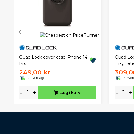
Quad Lock cover case iPhone 14
Quad Lo
Pro
magnetisk
249,00 kr.
309,0
1-2 hverdage
1-2 hve
-
+
-
+
Læg i kurv