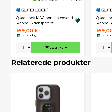
Quad Lock MAG poncho cover til
Quad Loc
iPhone 15 transparent
iPhone 1
169,00 kr.
169,00
1-2 hverdage
1-2 hve
-
+
-
+
Læg i kurv
Relaterede produkter