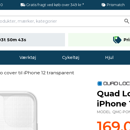
.0
Gratis fragt ved køb over 349 kr.*
Prismatch
03t 50m 43s
Pr
Værktøj
Cykeltøj
Hjul
cover til iPhone 12 transparent
Quad Lo
iPhone 
MODEL:
QMC-PON
169,