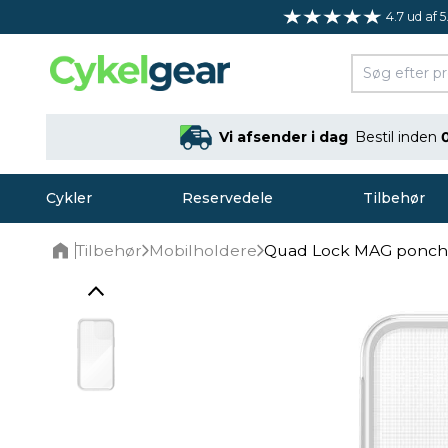
4.7 ud af 5
Vi afsender i dag
Bestil inden
Cykler
Reservedele
Tilbehør
Tilbehør
Mobilholdere
Quad Lock MAG poncho 
Home