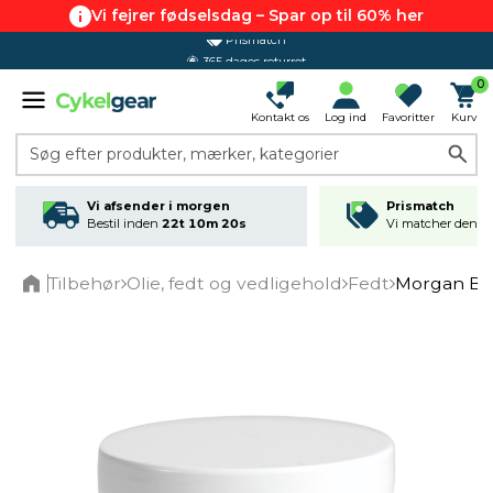
Vi fejrer fødselsdag – Spar op til 60% her
365 dages returret
0
Kontakt os
Log ind
Favoritter
Kurv
Søg efter produkter, mærker, kategorier
Vi afsender i morgen
Prismatch
Bestil inden
22t 10m 20s
Vi matcher den lav
Tilbehør
Olie, fedt og vedligehold
Fedt
Morgan Bl
Home