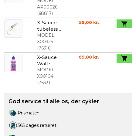
Competitio
MODEL:
n Campga
AR00026
Fedt 200cc
(
68817
)
X-Sauce
59,00 kr.
tubeless
inyector
MODEL:
X00324
(
76316
)
X-Sauce
69,00 kr.
Watts
Kædeolie
MODEL:
125ml
X00104
(
76331
)
God service til alle os, der cykler
Prismatch
365 dages returret