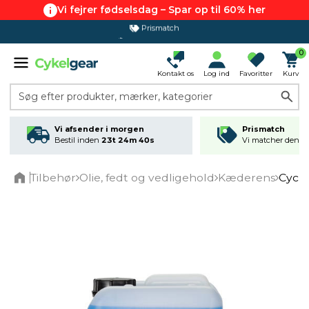
Vi fejrer fødselsdag – Spar op til 60% her
365 dages returret
0
Kontakt os
Log ind
Favoritter
Kurv
Søg efter produkter, mærker, kategorier
Vi afsender i morgen
Prismatch
Bestil inden
23t 24m 40s
Vi matcher den lav
Tilbehør
Olie, fedt og vedligehold
Kæderens
Cyclo
Home