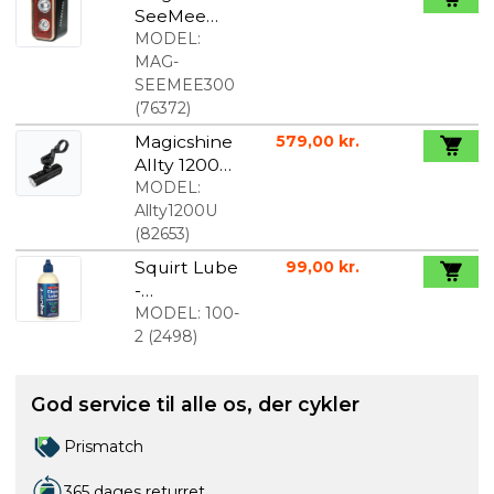
SeeMee
300
MODEL:
Baglygte
MAG-
SEEMEE300
(
76372
)
Magicshine
579,00 kr.
Allty 1200U
forlygte
MODEL:
Allty1200U
(
82653
)
Squirt Lube
99,00 kr.
-
kædesmørr
MODEL:
100-
emiddel
2
(
2498
)
120ml
God service til alle os, der cykler
Prismatch
365 dages returret