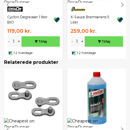
Cyclon Degreaser 1 liter
X-Sauce Bremserens 5
BIO
Liter
119,00 kr.
259,00 kr.
-
+
-
+
Tilføj
Tilføj
1-2 hverdage
1-2 hverdage
Relaterede produkter