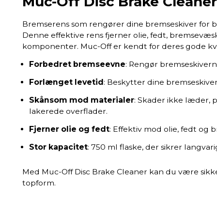
Muc-Off Disc Brake Cleaner
Bremserens som rengører dine bremseskiver for b
Denne effektive rens fjerner olie, fedt, bremsevæ
komponenter. Muc-Off er kendt for deres gode kva
Forbedret bremseevne
: Rengør bremseskivern
Forlænget levetid
: Beskytter dine bremseskiver
Skånsom mod materialer
: Skader ikke læder, 
lakerede overflader.
Fjerner olie og fedt
: Effektiv mod olie, fedt og
Stor kapacitet
: 750 ml flaske, der sikrer langvar
Med Muc-Off Disc Brake Cleaner kan du være sikker 
topform.