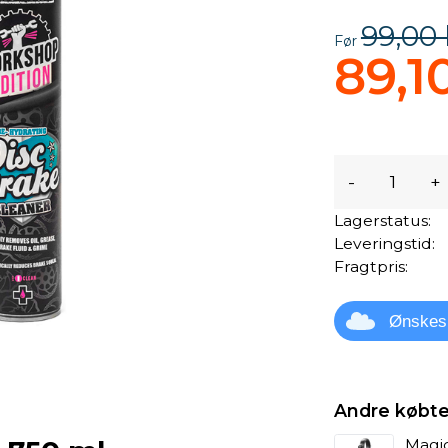
99,00 
Før
89,10
-
+
Lagerstatus:
Leveringstid:
Fragtpris:
Ønskes
Andre købte
Magic