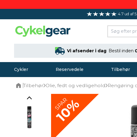
4.7 ud af 5
Vi afsender i dag
Bestil inden
Cykler
Reservedele
Tilbehør
Tilbehør
Olie, fedt og vedligehold
Rengøring 
Home
10%
SPAR