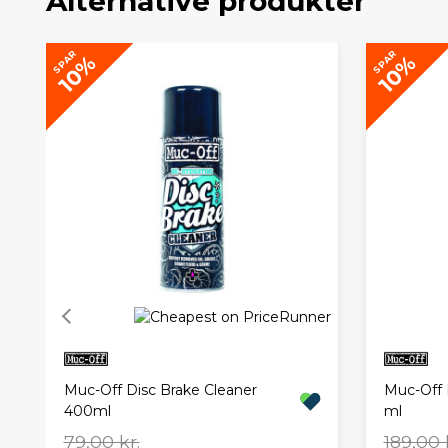
Alternative produkter
SPAR
SPAR
10%
10%
Muc-Off Disc Brake Cleaner
Muc-Off 
400ml
ml
79,00 kr.
189,00 