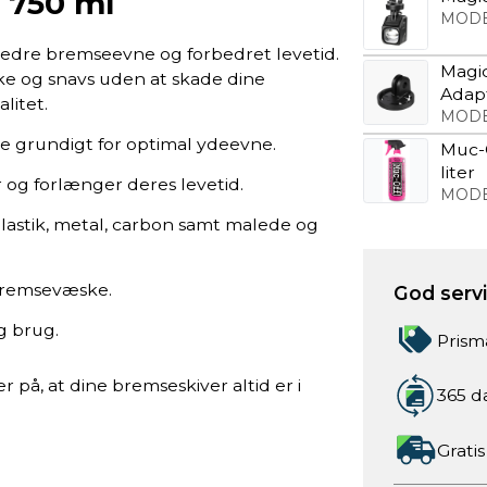
 750 ml
MODE
edre bremseevne og forbedret levetid.
Magic
ske og snavs uden at skade dine
Adap
litet.
MODE
e grundigt for optimal ydeevne.
Muc-O
liter
 og forlænger deres levetid.
MODE
plastik, metal, carbon samt malede og
 bremsevæske.
God servic
ig brug.
Prism
på, at dine bremseskiver altid er i
365 d
Gratis