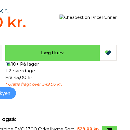
kr.
 kr.
Læg i kurv
10+ På lager
1-2 hverdage
Fra 45,00 kr.
* Gratis fragt over 349,00 kr.
kyen
 også:
shine EVO 1700 Cykellygte Sort
529,00 kr.