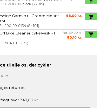
L:
EVO1700-black
(
77915
)
shine Garmin til Gropro Mount
98,00 kr.
tor
L:
100-99-0134
(
84101
)
ff Bike Cleaner cykelvask - 1
Før: 89,00 kr.
80,10 kr.
L:
904-CT
(
6632
)
e til alle os, der cykler
atch
ages returret
 fragt over 349,00 kr.