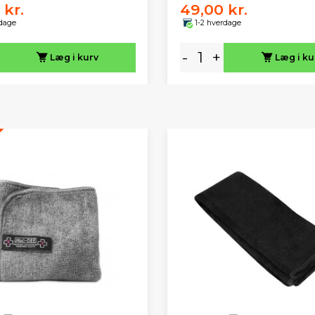
 kr.
49,00 kr.
rdage
1-2 hverdage
-
+
Læg i kurv
Læg i ku