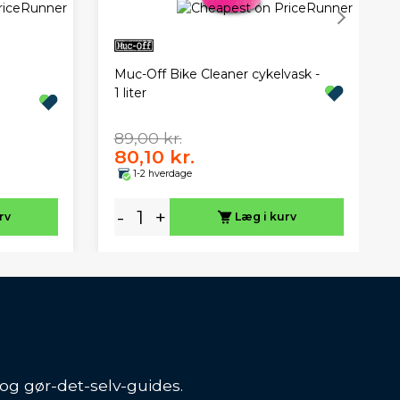
Muc-Off Bike Cleaner cykelvask -
1 liter
89,00 kr.
80,10 kr.
1-2 hverdage
-
+
rv
Læg i kurv
 og gør-det-selv-guides.