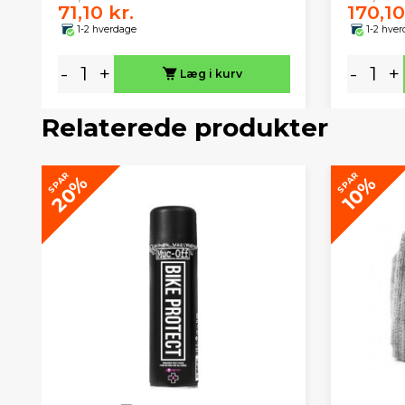
71,10 kr.
170,10
1-2 hverdage
1-2 hve
-
+
-
+
Læg i kurv
Relaterede produkter
SPAR
SPAR
20%
10%