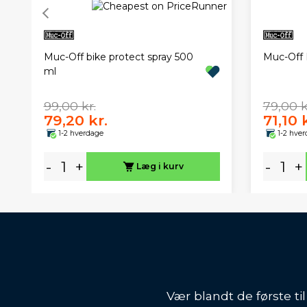
Muc-Off bike protect spray 500
Muc-Off 
ml
99,00 kr.
79,00 k
79,20 kr.
71,10 
1-2 hverdage
1-2 hve
-
+
-
+
Læg i kurv
Vær blandt de første ti