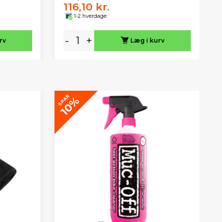
116,10 kr.
1-2 hverdage
-
+
rv
Læg i kurv
SPAR
S
10%