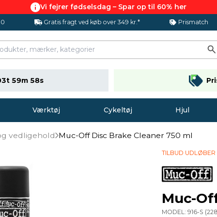
Vi fejrer fødselsdag – Spar op til 60% her
.0
Gratis fragt ved køb over 349 kr.*
Prismatch
03t 59m 57s
Pr
Værktøj
Cykeltøj
Hjul
og vedligehold
Muc-Off Disc Brake Cleaner 750 ml
TILBUD UDLØBER
Muc-Off
MODEL:
916-S
(
228