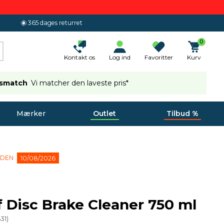
365 dages returret
0
Kontakt os
Log ind
Favoritter
Kurv
ismatch
Vi matcher den laveste pris*
Mærker
Outlet
Tilbud %
 DEN
10/08/2026
 Disc Brake Cleaner 750 ml
31
)