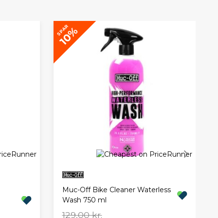
SPAR
10%
Muc-Off Bike Cleaner Waterless
Wash 750 ml
129,00 kr.