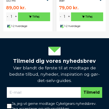
130 ml
liter
89,00 kr.
79,00 kr.
-
+
-
+
Tilføj
Tilføj
1-2 hverdage
1-2 hverdage
Tilmeld dig vores nyhedsbrev
Vær blandt de første til at modtage de
bedste tilbud, nyheder, inspiration og gør-
det-selv-guides.
Tilmeld
Ja, jeg vil gerne modtage Cykelgears nyhedsbrev.
Jeg accepterer
privatlivspolitikken
.