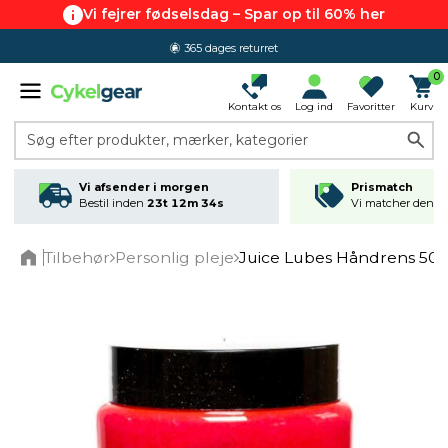
Vi fejrer fødselsdag – Spar op til 60% her
365 dages returret
0
Kontakt os
Log ind
Favoritter
Kurv
Søg efter produkter, mærker, kategorier
Vi afsender i morgen
Prismatch
Bestil inden
23t 12m 33s
Vi matcher den lav
Tilbehør
Personlig pleje
Juice Lubes Håndrens 50
Home