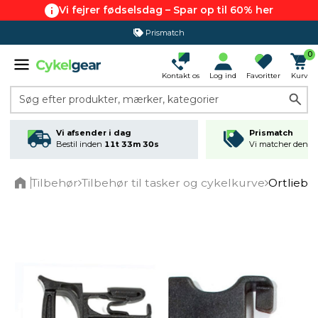
Vi fejrer fødselsdag – Spar op til 60% her
Prismatch
0
Kontakt os
Log ind
Favoritter
Kurv
Søg efter produkter, mærker, kategorier
Vi afsender i dag
Prismatch
Bestil inden
11t 33m 30s
Vi matcher den lav
Tilbehør
Tilbehør til tasker og cykelkurve
Ortlieb 
Home