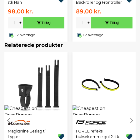
stk Han
Backroller og Frontroller
98,00 kr.
89,00 kr.
-
+
-
+
Tilføj
Tilføj
1-2 hverdage
1-2 hverdage
Relaterede produkter
Magicshine Beslag til
FORCE refleks
Lygter
bukseklemme gul 2 stk.