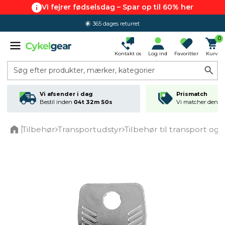
Vi fejrer fødselsdag – Spar op til 60% her
365 dages returret
0
Kontakt os
Log ind
Favoritter
Kurv
Søg efter produkter, mærker, kategorier
Vi afsender i dag
Prismatch
Bestil inden
04t 32m 50s
Vi matcher den lav
Tilbehør
Transportudstyr
Tilbehør til transport og 
Home