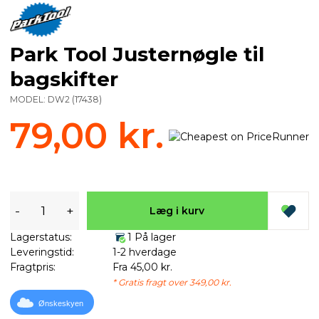
Park Tool Justernøgle til
bagskifter
MODEL:
DW2
(
17438
)
79,00 kr.
-
+
Læg i kurv
Lagerstatus:
1 På lager
Leveringstid:
1-2 hverdage
Fragtpris:
Fra 45,00 kr.
* Gratis fragt over 349,00 kr.
Ønskeskyen