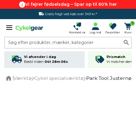
Vi fejrer fødselsdag – Spar op til 60% her
Gratis fragt ved køb over 349 kr.*
0
Kontakt os
Log ind
Favoritter
Kurv
Søg efter produkter, mærker, kategorier
Vi afsender i dag
Prismatch
Bestil inden
04t 28m 05s
Vi matcher den lav
Værktøj
Cykel specialværktøj
Park Tool Justernøgle
Home