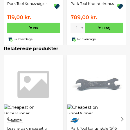
Park Tool Konusnøgler
Park Tool Kronrørskonus
119,00 kr.
789,00 kr.
-
+
Vis
Tilføj
1-2 hverdage
1-2 hverdage
Relaterede produkter
Lezyne pakningssæt til
Park Tool konusnøgle 15/16