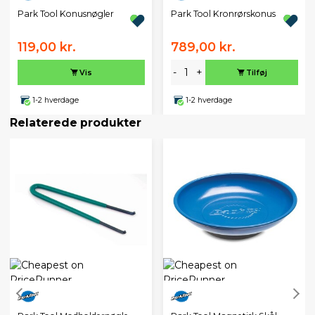
Park Tool Konusnøgler
Park Tool Kronrørskonus
119,00 kr.
789,00 kr.
-
+
Vis
Tilføj
1-2 hverdage
1-2 hverdage
Relaterede produkter