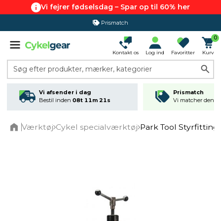
Vi fejrer fødselsdag – Spar op til 60% her
Prismatch
365 dages returret
0
Kontakt os
Log ind
Favoritter
Kurv
Søg efter produkter, mærker, kategorier
Vi afsender i dag
Prismatch
Bestil inden
08t 11m 21s
Vi matcher den lav
Værktøj
Cykel specialværktøj
Park Tool Styrfittin
Home