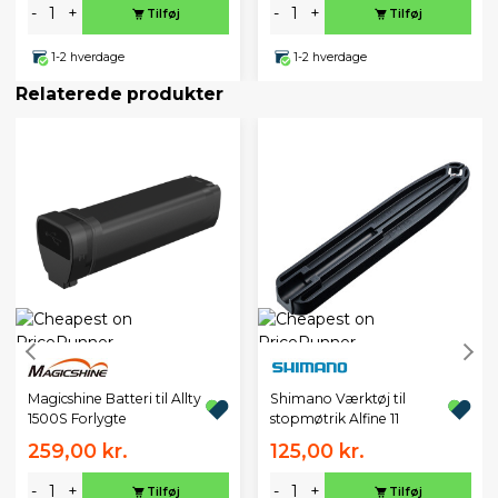
-
+
-
+
Tilføj
Tilføj
1-2 hverdage
1-2 hverdage
Relaterede produkter
Magicshine Batteri til Allty
Shimano Værktøj til
1500S Forlygte
stopmøtrik Alfine 11
259,00 kr.
125,00 kr.
-
+
-
+
Tilføj
Tilføj