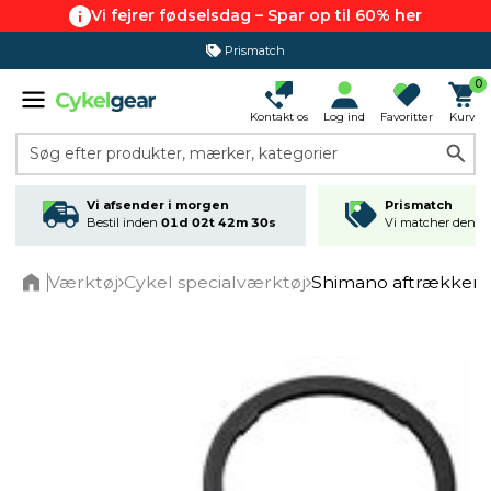
Vi fejrer fødselsdag – Spar op til 60% her
Prismatch
0
Kontakt os
Log ind
Favoritter
Kurv
Søg efter produkter, mærker, kategorier
Vi afsender i morgen
Prismatch
Bestil inden
01d 02t 42m 30s
Vi matcher den lav
Værktøj
Cykel specialværktøj
Shimano aftrækker t
Home