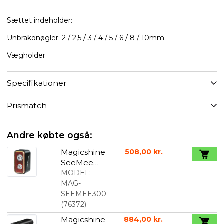
Sættet indeholder:
Unbrakonøgler: 2 / 2,5 / 3 / 4 / 5 / 6 / 8 / 10mm
Vægholder
Specifikationer
Prismatch
Andre købte også:
Magicshine
508,00 kr.
SeeMee
300
MODEL:
Baglygte
MAG-
SEEMEE300
(
76372
)
Magicshine
884,00 kr.