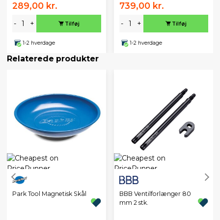
289,00 kr.
739,00 kr.
-
+
-
+
Tilføj
Tilføj
1-2 hverdage
1-2 hverdage
Relaterede produkter
Park Tool Magnetisk Skål
BBB Ventilforlænger 80
mm 2 stk.