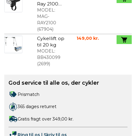
Ray 2100
Lumen
MODEL:
Forlygte
MAG-
RAY2100
(
67904
)
Cykellift op
149,00 kr.
til 20 kg
MODEL:
BB430099
(
2699
)
God service til alle os, der cykler
Prismatch
365 dages returret
Gratis fragt over 349,00 kr.
Ring til os
|
Skriv til os