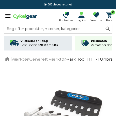
365 dages returret
0
Kontakt os
Log ind
Favoritter
Kurv
Søg efter produkter, mærker, kategorier
Vi afsender i dag
Prismatch
Bestil inden
19t 05m 17s
Vi matcher den lav
Værktøj
Generelt værktøj
Park Tool THH-1 Unbra
Home