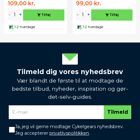
109,00 kr.
99,00 kr.
-
+
-
+
Tilføj
Tilføj
1-2 hverdage
1-2 hverdage
Tilmeld dig vores nyhedsbrev
Vær blandt de første til at modtage de
bedste tilbud, nyheder, inspiration og gør-
det-selv-guides.
Tilmeld
Ja, jeg vil gerne modtage Cykelgears nyhedsbrev.
Jeg accepterer
privatlivspolitikken
.