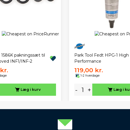
 1586K pakningssæt til
Park Tool Fedt HPG-1 High
ved INF1/INF-2
Performance
kr.
119,00 kr.
rdage
1-2 hverdage
-
+
Læg i kurv
Læg i ku