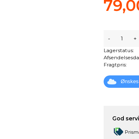
79,0
-
+
Lagerstatus:
Afsendelsesda
Fragtpris:
Ønskes
God servic
Prism