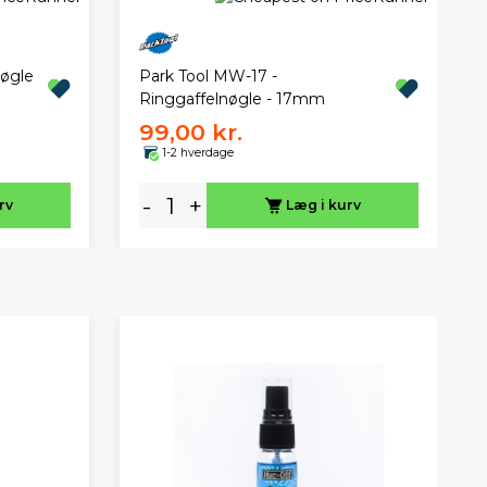
nøgle
Park Tool MW-17 -
Ringgaffelnøgle - 17mm
99,00 kr.
1-2 hverdage
-
+
rv
Læg i kurv