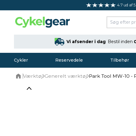
4.7 ud af 5
Vi afsender i dag
Bestil inden
Cykler
Reservedele
Tilbehør
Værktøj
Generelt værktøj
Park Tool MW-10 - 
Home