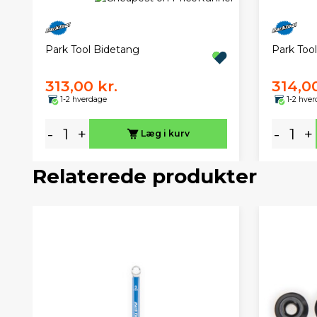
Park Tool Bidetang
Park Too
313,00 kr.
314,00
1-2 hverdage
1-2 hve
-
+
-
+
Læg i kurv
Relaterede produkter