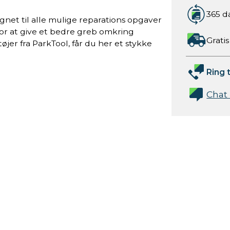
365 d
gnet til alle mulige reparations opgaver
or at give et bedre greb omkring
Gratis
jer fra ParkTool, får du her et stykke
Ring t
Chat