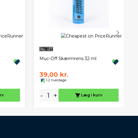
Muc-Off Skærmrens 32 ml
39,00 kr.
1-2 hverdage
-
+
rv
Læg i kurv