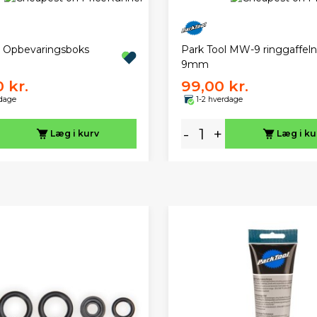
l Opbevaringsboks
Park Tool MW-9 ringgaffel
9mm
 kr.
99,00 kr.
rdage
1-2 hverdage
-
+
Læg i kurv
Læg i ku