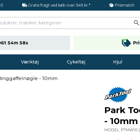
.0
Gratis fragt ved køb over 349 kr.*
Prismatch
06t 54m 57s
Pr
Værktøj
Cykeltøj
Hjul
Ringgaffelnøgle - 10mm
Park To
- 10mm
MODEL:
PTMW10