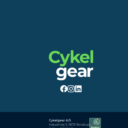
Cykelgear A/S
Industrivej 5, 9575 Terndrup