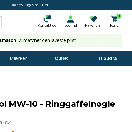
365 dages returret
0
Kontakt os
Log ind
Favoritter
Kurv
ismatch
Vi matcher den laveste pris*
Mærker
Outlet
Tilbud %
ol MW-10 - Ringgaffelnøgle
(
84954
)