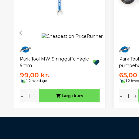
Park Tool MW-9 ringgaffelnøgle
Park Tool
9mm
pumpeho
99,00 kr.
65,00 
1-2 hverdage
1-2 hve
-
+
-
+
Læg i kurv