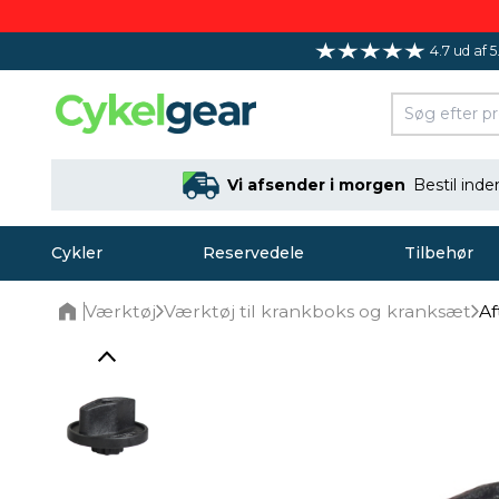
4.7 ud af 5
Vi afsender i morgen
Bestil ind
Cykler
Reservedele
Tilbehør
Værktøj
Værktøj til krankboks og kranksæt
Af
Home