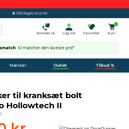
365 dages returret
0
Kontakt os
Log ind
Favoritter
Kurv
ismatch
Vi matcher den laveste pris*
Mærker
Outlet
Tilbud %
er til kranksæt bolt
 Hollowtech II
0
)
0 kr.