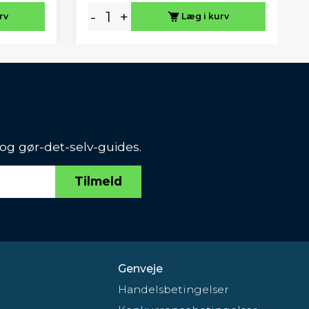
-
+
rv
Læg i kurv
 og gør-det-selv-guides.
Tilmeld
Genveje
Handelsbetingelser