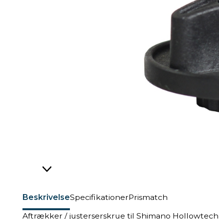
Beskrivelse
Specifikationer
Prismatch
Aftrækker / justerserskrue til Shimano Hollowtech