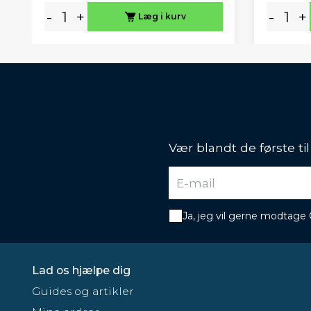
-
+
-
+
Læg i kurv
Vær blandt de første ti
Ja, jeg vil gerne modtage
Lad os hjælpe dig
Guides og artikler