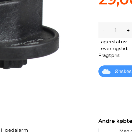
-
+
Lagerstatus:
Leveringstid:
Fragtpris:
Ønskes
Andre købte
 II pedalarm
Magic