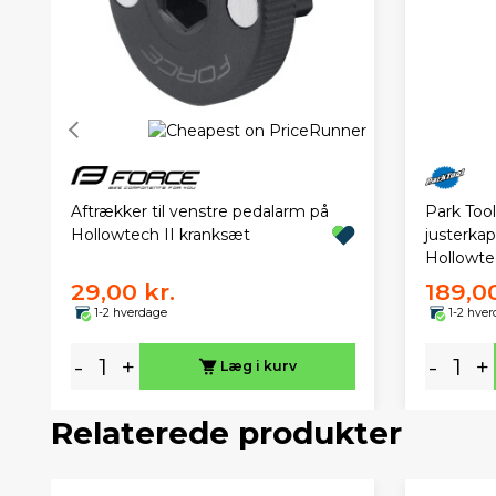
Aftrækker til venstre pedalarm på
Park Tool
Hollowtech II kranksæt
justerka
Hollowtec
29,00 kr.
189,00
1-2 hverdage
1-2 hve
-
+
-
+
Læg i kurv
Relaterede produkter