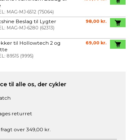
e
L:
MAG-MJ-6512
(
75064
)
shine Beslag til Lygter
98,00 kr.
L:
MAG-MJ-6280
(
62313
)
kker til Hollowtech 2 og
69,00 kr.
tte
L:
89515
(
9995
)
e til alle os, der cykler
atch
ages returret
 fragt over 349,00 kr.