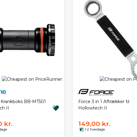
Force 3 in 1 Aftrækker til
 Krankboks BB-MT501
Hollowtech II
ch II
 kr.
149,00 kr.
rdage
1-2 hverdage