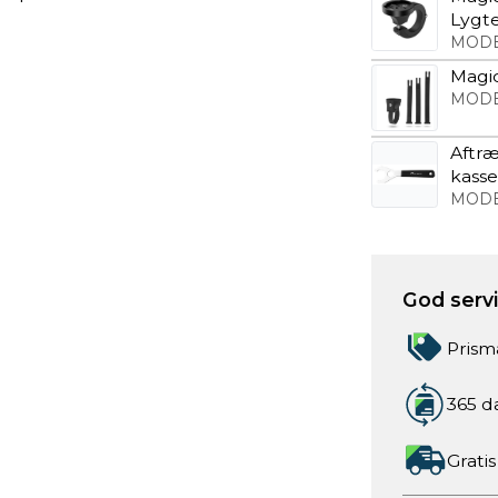
Lygt
MODE
Magic
MODE
Aftræ
kasse
MODE
God servic
Prism
365 d
Gratis