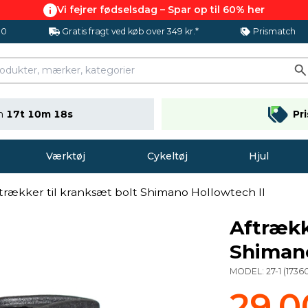
Vi fejrer fødselsdag – Spar op til 60% her
.0
Gratis fragt ved køb over 349 kr.*
Prismatch
en
17t 10m 18s
Pr
Værktøj
Cykeltøj
Hjul
trækker til kranksæt bolt Shimano Hollowtech II
Aftrækk
Shimano
MODEL:
27-1
(
1736
29,0