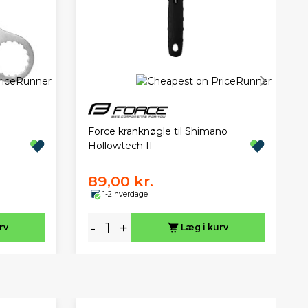
Force kranknøgle til Shimano
Hollowtech II
89,00 kr.
1-2 hverdage
-
+
rv
Læg i kurv