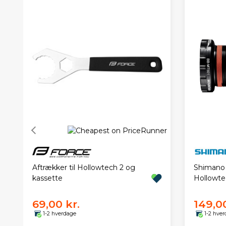
Aftrækker til Hollowtech 2 og
Shimano
kassette
Hollowte
69,00 kr.
149,00
1-2 hverdage
1-2 hve