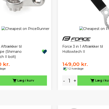
 Aftrækker til
Force 3 in 1 Aftrækker til
ppe (Shimano
Hollowtech II
h II bolt)
 kr.
149,00 kr.
rdage
1-2 hverdage
-
+
Læg i kurv
Læg i ku