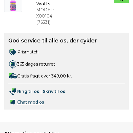
Watts
Kædeolie
MODEL:
125ml
X00104
(
76331
)
God service til alle os, der cykler
Prismatch
365 dages returret
Gratis fragt over 349,00 kr.
Ring til os
|
Skriv til os
Chat med os