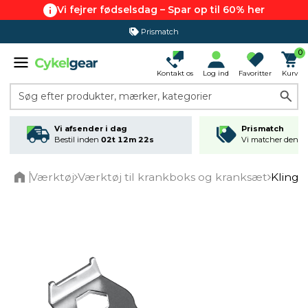
Vi fejrer fødselsdag – Spar op til 60% her
Prismatch
0
Kontakt os
Log ind
Favoritter
Kurv
Søg efter produkter, mærker, kategorier
Vi afsender i dag
Prismatch
Bestil inden
02t 12m 21s
Vi matcher den lav
Værktøj
Værktøj til krankboks og kranksæt
Klinge
Home