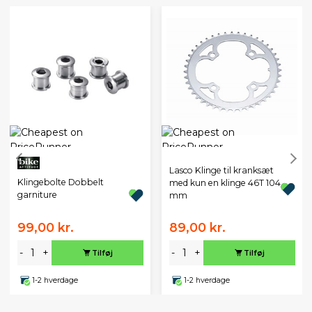
Lasco Klinge til kranksæt
Klingebolte Dobbelt
med kun en klinge 46T 104
garniture
mm
99,00 kr.
89,00 kr.
-
+
-
+
Tilføj
Tilføj
1-2 hverdage
1-2 hverdage