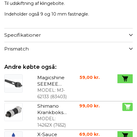
Til udskiftning af klingebolte.
Indeholder også 9 og 10 mm fastnøgle.
Specifikationer
Prismatch
Andre købte også:
Magicshine
59,00 kr.
SEEMEE
Lygte
MODEL:
MJ-
Beslag til
62133
(
83403
)
Sadelpind
Shimano
99,00 kr.
Krankboks
Firkantet
MODEL:
BB-UN300
14262X
(
7652
)
BSA
X-Sauce
69,00 kr.