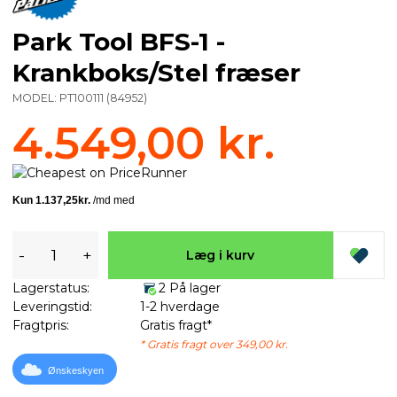
Park Tool BFS-1 -
Krankboks/Stel fræser
MODEL:
PT100111
(
84952
)
4.549,00 kr.
-
+
Læg i kurv
Lagerstatus:
2 På lager
Leveringstid:
1-2 hverdage
Fragtpris:
Gratis fragt*
* Gratis fragt over 349,00 kr.
Ønskeskyen