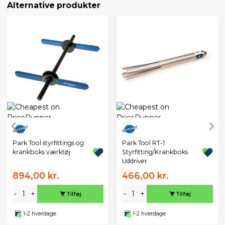
Alternative produkter
Park Tool styrfittings og
Park Tool RT-1
krankboks værktøj
Styrfitting/Krankboks
Uddriver
894,00 kr.
466,00 kr.
-
+
-
+
Tilføj
Tilføj
1-2 hverdage
1-2 hverdage