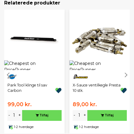
Relaterede produkter
Park Tool klinge til sav
X-Sauce ventilkegle Presta
Carbon
10 stk.
99,00 kr.
89,00 kr.
-
+
-
+
Tilføj
Tilføj
1-2 hverdage
1-2 hverdage