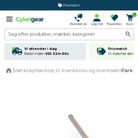
Prismatch
0
Kontakt os
Log ind
Favoritter
Kurv
Søg efter produkter, mærker, kategorier
Vi afsender i dag
Prismatch
Bestil inden
06t 32m 50s
Vi matcher den lav
Værktøj
Værktøj til krankboks og kranksæt
Park T
Home