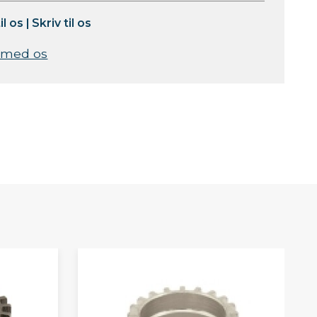
il os
|
Skriv til os
 med os