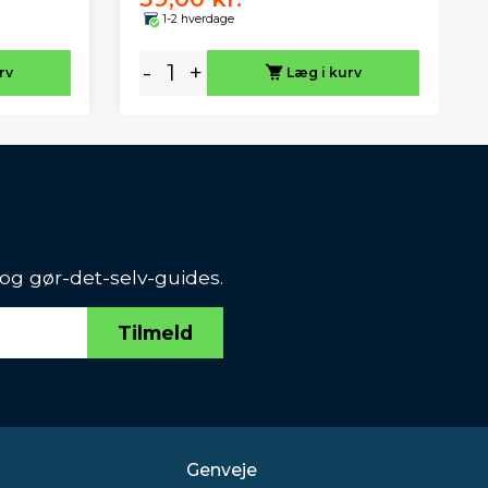
1-2 hverdage
-
+
rv
Læg i kurv
 og gør-det-selv-guides.
Tilmeld
Genveje