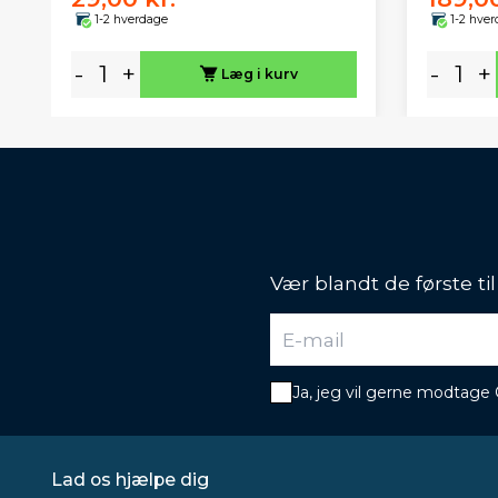
1-2 hverdage
1-2 hve
-
+
-
+
Læg i kurv
Vær blandt de første ti
Ja, jeg vil gerne modtage
Lad os hjælpe dig