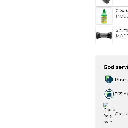
X-Sau
MODE
Shima
MODE
God servic
Prism
365 d
Gratis