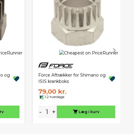
no og
Force Aftrækker for Shimano og
ISIS krankboks
79,00 kr.
1-2 hverdage
-
+
rv
Læg i kurv