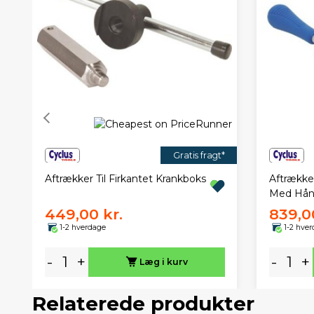
Gratis fragt*
Aftrækker Til Firkantet Krankboks
Aftrække
Med Hån
449,00 kr.
839,0
1-2 hverdage
1-2 hve
-
+
-
+
Læg i kurv
Relaterede produkter