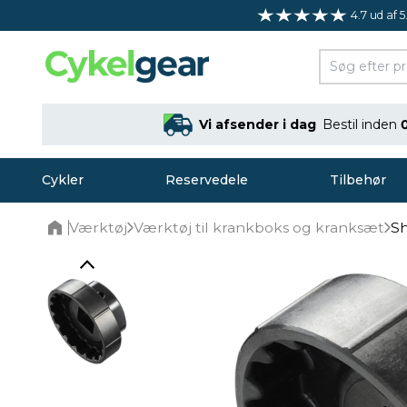
4.7 ud af 5
Vi afsender i dag
Bestil inden
Cykler
Reservedele
Tilbehør
Værktøj
Værktøj til krankboks og kranksæt
Sh
Home