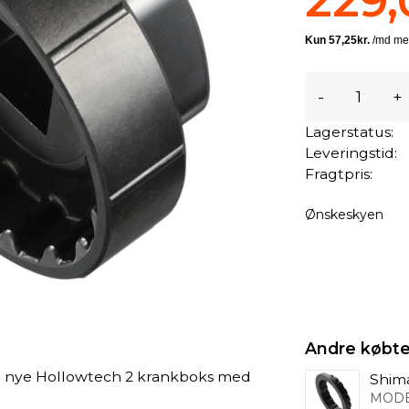
229,
-
+
Lagerstatus:
Leveringstid:
Fragtpris:
Ønskeskyen
Andre købte
de nye Hollowtech 2 krankboks med
Shim
MODE