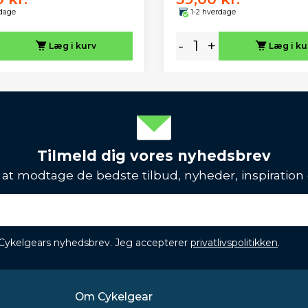
rdage
1-2 hverdage
-
+
Læg i kurv
Læg i ku
Tilmeld dig vores nyhedsbrev
l at modtage de bedste tilbud, nyheder, inspiration
 Cykelgears nyhedsbrev. Jeg accepterer
privatlivspolitikken
.
Om Cykelgear