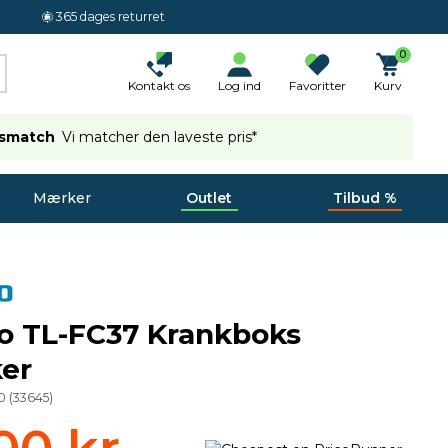
365 dages returret
0
Kontakt os
Log ind
Favoritter
Kurv
ismatch
Vi matcher den laveste pris*
Mærker
Outlet
Tilbud %
o TL-FC37 Krankboks
er
0
(
33645
)