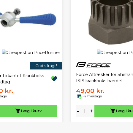
Gratis fragt*
Force Aftrækker for Shima
r Firkantet Krankboks
ISIS krankboks hærdet
dtag
0 kr.
49,00 kr.
rdage
1-2 hverdage
-
+
Læg i kurv
Læg i ku