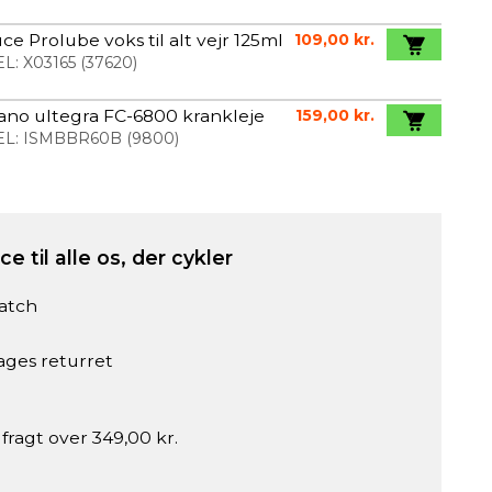
ce Prolube voks til alt vejr 125ml
109,00 kr.
L:
X03165
(
37620
)
no ultegra FC-6800 krankleje
159,00 kr.
L:
ISMBBR60B
(
9800
)
e til alle os, der cykler
atch
ages returret
 fragt over 349,00 kr.