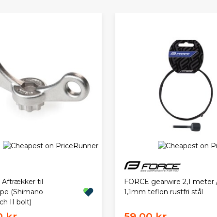
 Aftrækker til
FORCE gearwire 2,1 meter 
ppe (Shimano
1,1mm teflon rustfri stål
h II bolt)
 kr.
59,00 kr.