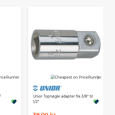
/
Unior Topnøgle adapter fra 3/8" til
1/2"
39,00 kr.