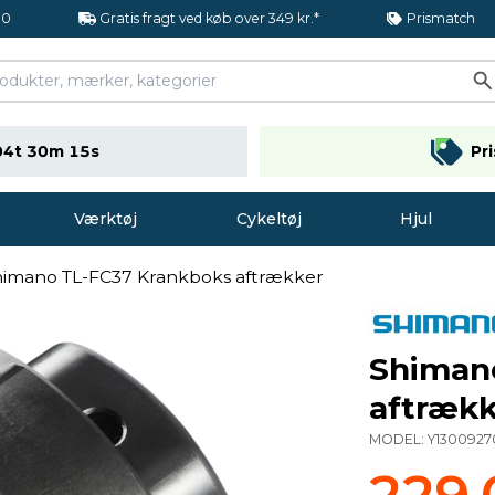
.0
Gratis fragt ved køb over 349 kr.*
Prismatch
04t 30m 14s
Pr
Værktøj
Cykeltøj
Hjul
imano TL-FC37 Krankboks aftrækker
Shiman
aftrækk
MODEL:
Y1300927