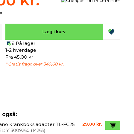
00 kr.
Læg i kurv
8 På lager
1-2 hverdage
Fra 45,00 kr.
* Gratis fragt over 349,00 kr.
 også:
ano krankboks adapter TL-FC25
29,00 kr.
L:
Y13009260
(
14263
)