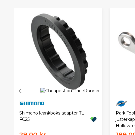
Park Tool
Shimano krankboks adapter TL-
justerka
FC25
Hollowtec
29,00 kr.
189,00