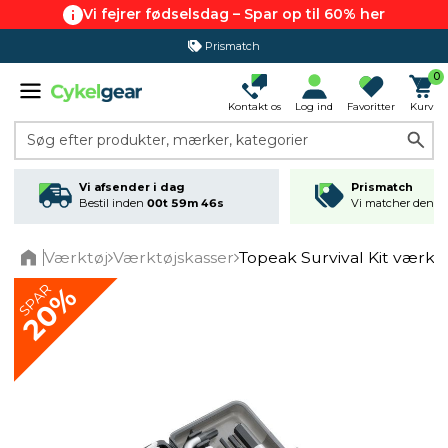
Vi fejrer fødselsdag – Spar op til 60% her
Prismatch
0
Kontakt os
Log ind
Favoritter
Kurv
Søg efter produkter, mærker, kategorier
Vi afsender i dag
Prismatch
Bestil inden
00t 59m 46s
Vi matcher den lav
Værktøj
Værktøjskasser
Topeak Survival Kit værkt
Home
SPAR
20%