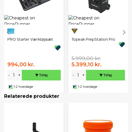
PRO Starter Værktøjssæt
Topeak PrepStation Pro
5.999,00 kr.
994,00 kr.
5.399,10 kr.
-
+
-
+
Tilføj
Tilføj
1-2 hverdage
1-2 hverdage
Relaterede produkter