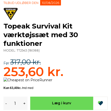
TILBUD UDLØBER DEN
10/08/2026
Topeak Survival Kit
værktøjssæt med 30
funktioner
MODEL:
TT2543
(
18088
)
317,00 kr.
Før
253,60 kr.
-
+
Læg i kurv