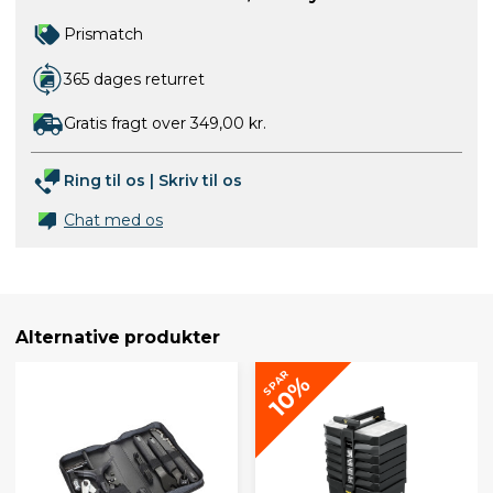
Prismatch
365 dages returret
Gratis fragt over 349,00 kr.
Ring til os
|
Skriv til os
Chat med os
Alternative produkter
SPAR
10%