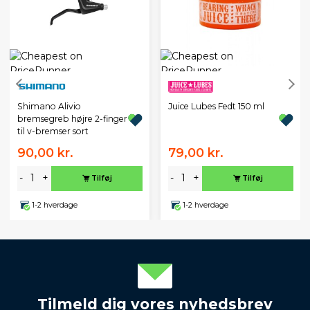
Shimano Alivio
Juice Lubes Fedt 150 ml
bremsegreb højre 2-finger
til v-bremser sort
90,00 kr.
79,00 kr.
-
+
-
+
Tilføj
Tilføj
1-2 hverdage
1-2 hverdage
Tilmeld dig vores nyhedsbrev