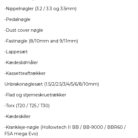
-Nippelnøgler (3.2 / 3.3 og 3.5mm)
-Pedalnøgle
-Dust cover nøgle
-Fastnøgle (8/10mm and 9/11mm)
-Lappesæt
-Kædeslidmåler
-Kassetteaftrækker
Unbrakonøglesæt (1.5/2/2.5/3/4/5/6/8/10mm)
-Flad og stjerneskruetrækker
-Torx (T20 / T25 / T30)
-Kædeskiller
​​​​​​​-Krankleje-nøgle (Hollowtech II BB / BB-9000 / BBR60 /
FSA mega Evo)