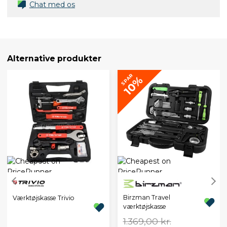
Chat med os
Alternative produkter
SPAR
10%
Birzman Travel
Værktøjskasse Trivio
værktøjskasse
1.369,00 kr.