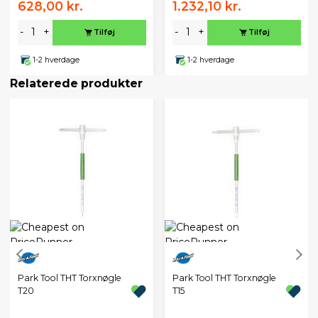
628,00 kr.
1.232,10 kr.
-
+
-
+
Tilføj
Tilføj
1-2 hverdage
1-2 hverdage
Relaterede produkter
Park Tool THT Torxnøgle
Park Tool THT Torxnøgle
T20
T15