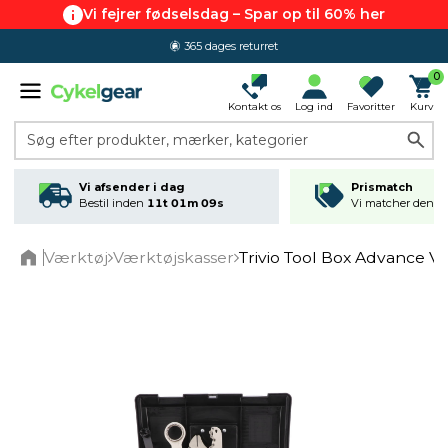
Vi fejrer fødselsdag – Spar op til 60% her
365 dages returret
0
Kontakt os
Log ind
Favoritter
Kurv
Søg efter produkter, mærker, kategorier
Vi afsender i dag
Prismatch
Bestil inden
11t 01m 09s
Vi matcher den lav
Værktøj
Værktøjskasser
Trivio Tool Box Advance V
Home