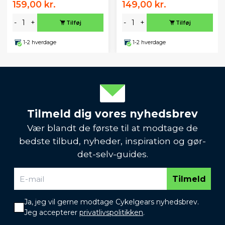
159,00 kr.
149,00 kr.
-
+
-
+
Tilføj
Tilføj
1-2 hverdage
1-2 hverdage
Tilmeld dig vores nyhedsbrev
Vær blandt de første til at modtage de
bedste tilbud, nyheder, inspiration og gør-
det-selv-guides.
Tilmeld
Ja, jeg vil gerne modtage Cykelgears nyhedsbrev.
Jeg accepterer
privatlivspolitikken
.