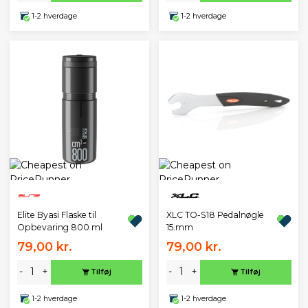
1-2 hverdage
1-2 hverdage
XLC TO-S18 Pedalnøgle
Elite Byasi Flaske til
15.mm
Opbevaring 800 ml
79,00 kr.
79,00 kr.
-
+
-
+
Tilføj
Tilføj
1-2 hverdage
1-2 hverdage