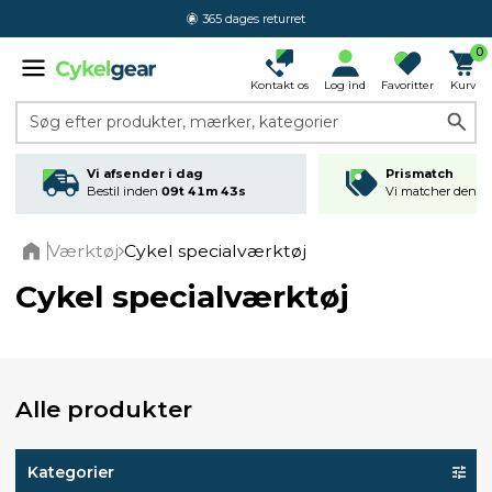
365 dages returret
0
Kontakt os
Log ind
Favoritter
Kurv
Søg efter produkter, mærker, kategorier
Vi afsender i dag
Prismatch
Bestil inden
09t 41m 43s
Vi matcher den lav
Værktøj
Cykel specialværktøj
Home
Cykel specialværktøj
Alle produkter
Kategorier