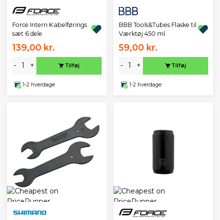
BBB Tools&Tubes Flaske til
Force Intern Kabelførings
Værktøj 450 ml
sæt 6 dele
139,00 kr.
59,00 kr.
-
+
-
+
Tilføj
Tilføj
1-2 hverdage
1-2 hverdage