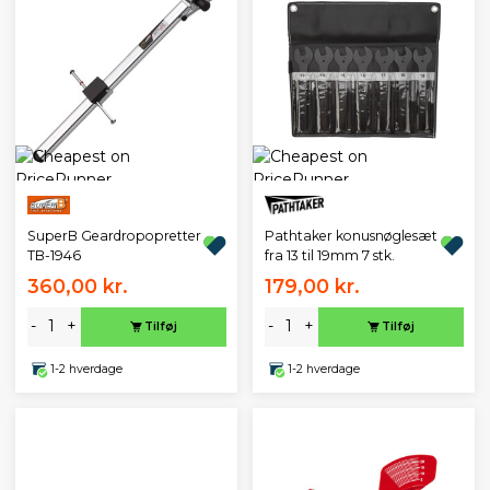
SuperB Geardropopretter
Pathtaker konusnøglesæt
TB-1946
fra 13 til 19mm 7 stk.
360,00 kr.
179,00 kr.
-
+
-
+
Tilføj
Tilføj
1-2 hverdage
1-2 hverdage