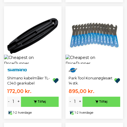
Park Tool Konusnøglesæt
Shimano kabelmåler TL-
14 stk.
CJ40 gearkabel
172,00 kr.
895,00 kr.
-
+
-
+
Tilføj
Tilføj
1-2 hverdage
1-2 hverdage