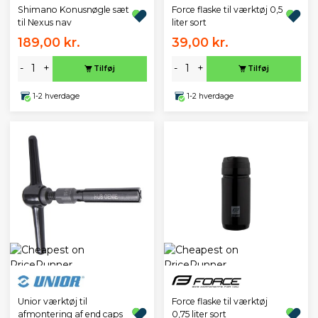
Shimano Konusnøgle sæt
Force flaske til værktøj 0,5
til Nexus nav
liter sort
189,00 kr.
39,00 kr.
-
+
-
+
Tilføj
Tilføj
1-2 hverdage
1-2 hverdage
Unior værktøj til
Force flaske til værktøj
afmontering af end caps
0,75 liter sort