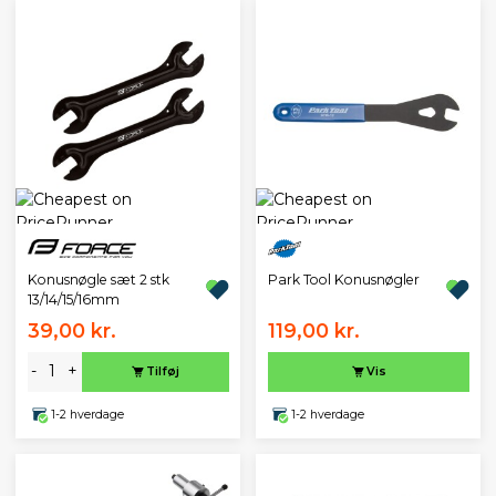
Park Tool Konusnøgler
Konusnøgle sæt 2 stk
13/14/15/16mm
39,00 kr.
119,00 kr.
-
+
Tilføj
Vis
1-2 hverdage
1-2 hverdage