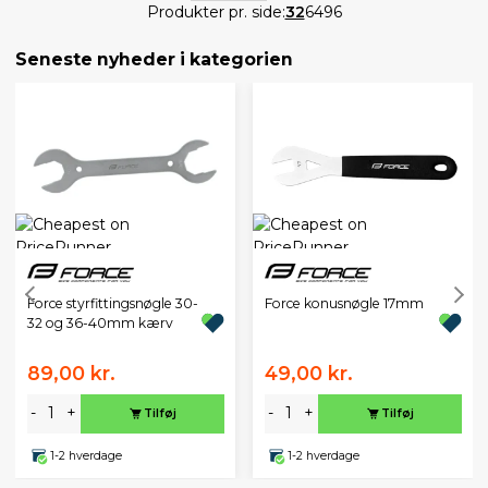
Produkter pr. side:
32
64
96
Seneste nyheder i kategorien
Force styrfittingsnøgle 30-
Force konusnøgle 17mm
32 og 36-40mm kærv
89,00 kr.
49,00 kr.
-
+
-
+
Tilføj
Tilføj
1-2 hverdage
1-2 hverdage