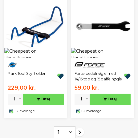
Park Tool Styrholder
Force pedalnøgle med
14/15 top og 15 gaffelnøgle
229,00 kr.
59,00 kr.
-
+
-
+
Tilføj
Tilføj
1-2 hverdage
1-2 hverdage
1