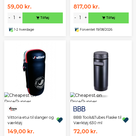
59,00 kr.
817,00 kr.
-
+
-
+
Tilføj
Tilføj
1-2 hverdage
Forventet 19/08/2026
BBB Tools&Tubes Flaske til
Vittoria etui til slanger og
Værktøj 630 ml
værktøj
149,00 kr.
72,00 kr.