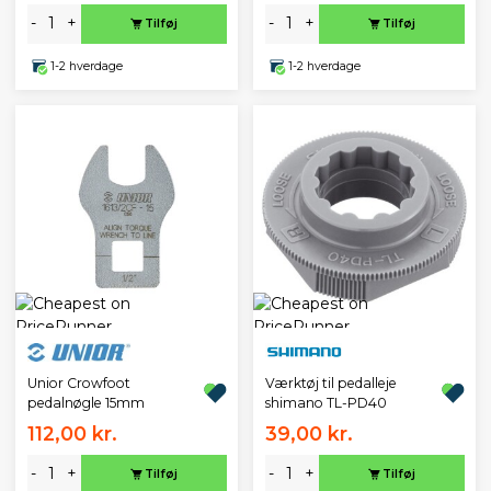
-
+
-
+
Tilføj
Tilføj
1-2 hverdage
1-2 hverdage
Unior Crowfoot
Værktøj til pedalleje
pedalnøgle 15mm
shimano TL-PD40
112,00 kr.
39,00 kr.
-
+
-
+
Tilføj
Tilføj