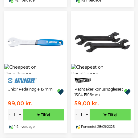
1-2 hverdage
1-2 hverdage
Unior Pedalnøgle 15 mm
Pathtaker konusnøglesæt
13/14 15/16mm
99,00 kr.
59,00 kr.
-
+
-
+
Tilføj
Tilføj
1-2 hverdage
Forventet 28/09/2026