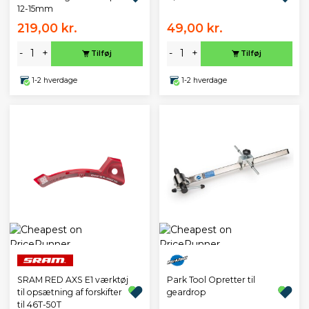
12-15mm
219,00 kr.
49,00 kr.
-
+
-
+
Tilføj
Tilføj
1-2 hverdage
1-2 hverdage
Park Tool Opretter til
SRAM RED AXS E1 værktøj
geardrop
til opsætning af forskifter
til 46T-50T