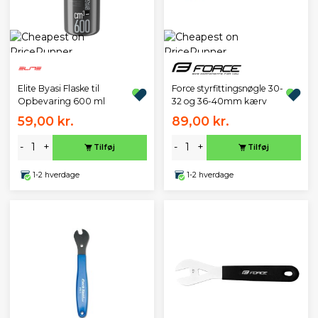
Elite Byasi Flaske til
Force styrfittingsnøgle 30-
Opbevaring 600 ml
32 og 36-40mm kærv
59,00 kr.
89,00 kr.
-
+
-
+
Tilføj
Tilføj
1-2 hverdage
1-2 hverdage