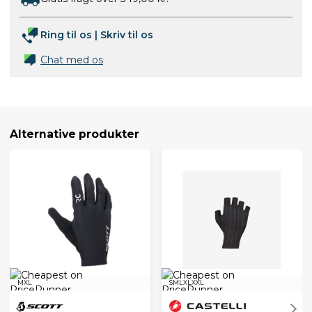
Ring til os
|
Skriv til os
Chat med os
Alternative produkter
M
XL
S
M
L
XL
XXL