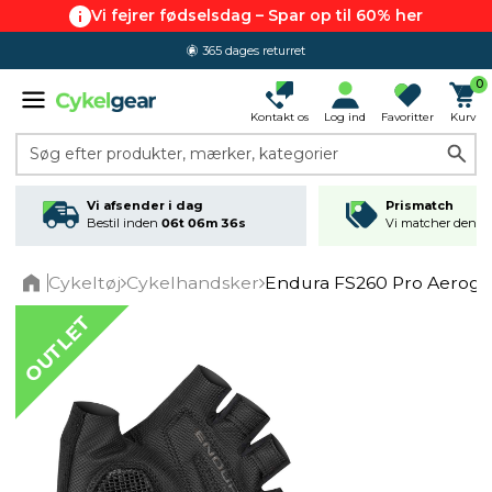
Vi fejrer fødselsdag – Spar op til 60% her
365 dages returret
0
Kontakt os
Log ind
Favoritter
Kurv
Søg efter produkter, mærker, kategorier
Vi afsender i dag
Prismatch
Bestil inden
06t 06m 36s
Vi matcher den lav
Cykeltøj
Cykelhandsker
Endura FS260 Pro Aerogel
Home
OUTLET