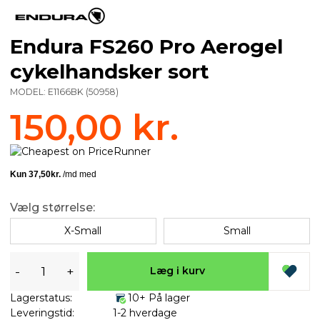
Endura FS260 Pro Aerogel
cykelhandsker sort
MODEL:
E1166BK
(
50958
)
150,00 kr.
Vælg størrelse:
X-Small
Small
-
+
Læg i kurv
Lagerstatus:
10+ På lager
Leveringstid:
1-2 hverdage