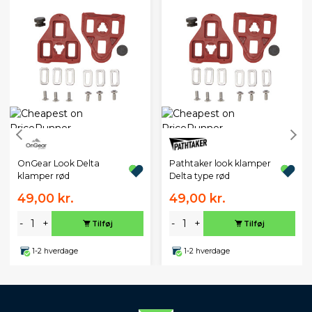
OnGear Look Delta
Pathtaker look klamper
klamper rød
Delta type rød
49,00 kr.
49,00 kr.
-
+
-
+
Tilføj
Tilføj
1-2 hverdage
1-2 hverdage