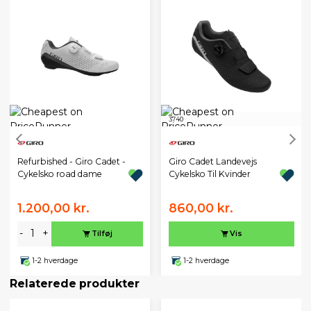
37
40
Refurbished - Giro Cadet -
Giro Cadet Landevejs
Cykelsko road dame
Cykelsko Til Kvinder
1.200,00 kr.
860,00 kr.
-
+
Tilføj
Vis
1-2 hverdage
1-2 hverdage
Relaterede produkter