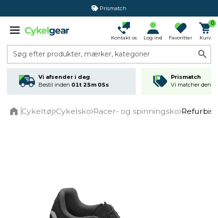
Prismatch
0
Kontakt os
Log ind
Favoritter
Kurv
Søg efter produkter, mærker, kategorier
Vi afsender i dag
Prismatch
Bestil inden
01t 25m 05s
Vi matcher den lav
Cykeltøj
Cykelsko
Racer- og spinningsko
Refurbish
Home