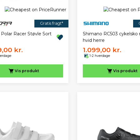
Gratis fragt*
a Polar Racer Støvle Sort
Shimano RC503 cykelsko 
hvid herre
9,00 kr.
1.099,00 kr.
verdage
1-2 hverdage
Vis
produkt
Vis
produkt