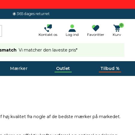
365 dages returret
0
Kontakt os
Log ind
Favoritter
Kurv
ismatch
Vi matcher den laveste pris*
Mærker
Outlet
Tilbud %
 af høj kvalitet fra nogle af de bedste mærker på markedet.