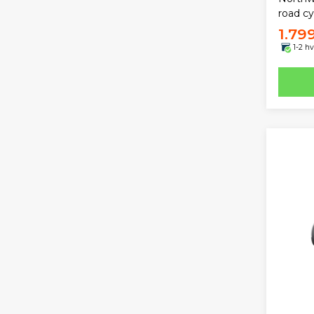
road cy
1.79
1-2 h