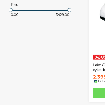
Pris
0.00
3429.00
Lake C
cykelsk
2.39
1-2 h