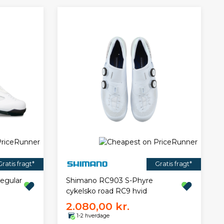
Gratis fragt*
Gratis fragt*
egular
Shimano RC903 S-Phyre
cykelsko road RC9 hvid
2.080,00 kr.
1-2 hverdage