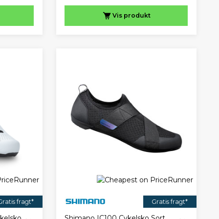
Vis
produkt
Gratis fragt*
Gratis fragt*
kelsko
Shimano IC100 Cykelsko Sort