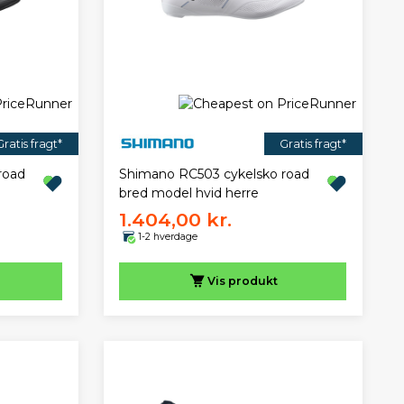
Gratis fragt*
Gratis fragt*
road
Shimano RC503 cykelsko road
bred model hvid herre
1.404,00 kr.
1-2 hverdage
Vis
produkt