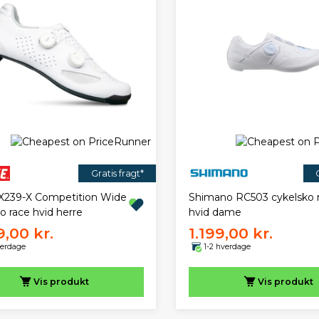
Gratis fragt*
X239-X Competition Wide
Shimano RC503 cykelsko 
o race hvid herre
hvid dame
9,00 kr.
1.199,00 kr.
verdage
1-2 hverdage
Vis
produkt
Vis
produkt