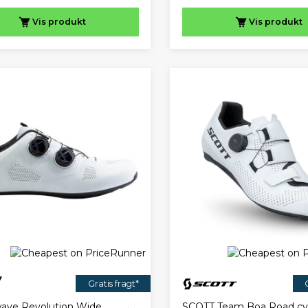
Vis
produkt
Vis
produkt
Gratis fragt*
ave Revolution Wide
SCOTT Team Boa Road cy