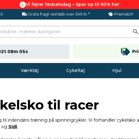
Vi fejrer fødselsdag – Spar op til 60% her
.0
Gratis fragt ved køb over 349 kr.*
Prismatch
02t 08m 04s
Pr
Værktøj
Cykeltøj
Hjul
elsko til racer
og til indendørs træning på spinningcykler. Vi forhandler cykelsko
og
Sidi
.