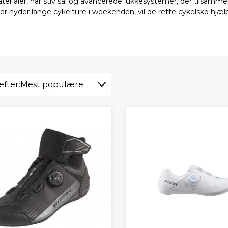
aterialer, har stiv sål og avancerede lukkesystemer, der tilsammen
er nyder lange cykelture i weekenden, vil de rette cykelsko hjæl
efter:
Mest populære