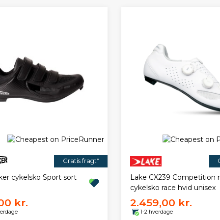
Gratis fragt*
er cykelsko Sport sort
Lake CX239 Competition r
cykelsko race hvid unisex
00 kr.
2.459,00 kr.
verdage
1-2 hverdage