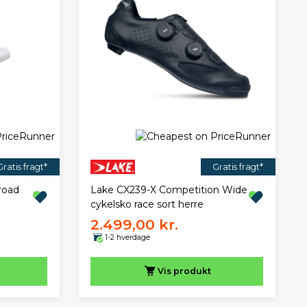
Gratis fragt*
Gratis fragt*
road
Lake CX239-X Competition Wide
cykelsko race sort herre
2.499,00 kr.
1-2 hverdage
Vis
produkt