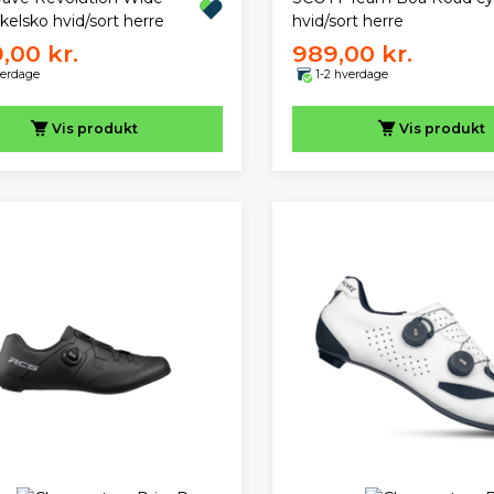
kelsko hvid/sort herre
hvid/sort herre
9,00 kr.
989,00 kr.
verdage
1-2 hverdage
Vis
produkt
Vis
produkt