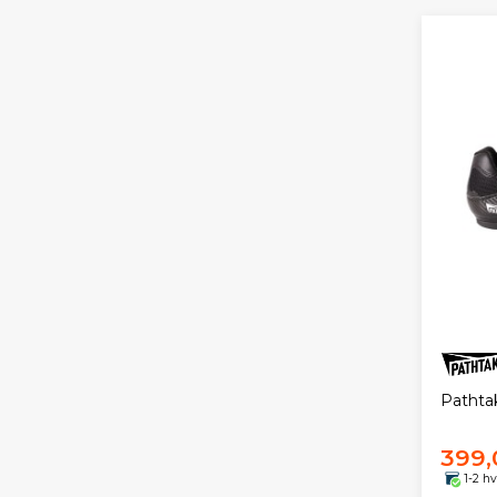
Pathtak
399,
1-2 h