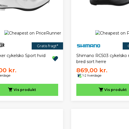
Gratis fragt*
er cykelsko Sport hvid
Shimano RC503 cykelsko 
bred sort herre
00 kr.
869,00 kr.
verdage
1-2 hverdage
Vis
produkt
Vis
produkt