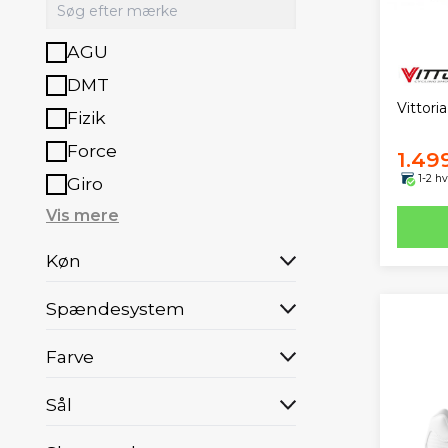
AGU
DMT
Vittori
Fizik
Force
1.49
1-2 h
Giro
Vis mere
Køn
Spændesystem
Farve
Sål