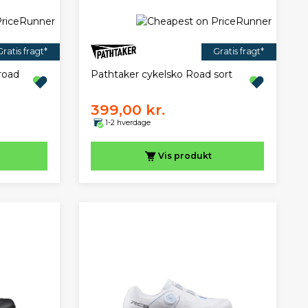
Gratis fragt*
Gratis fragt*
road
Pathtaker cykelsko Road sort
399,00 kr.
1-2 hverdage
Vis
produkt