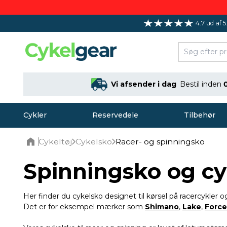
4.7 ud af 5
Vi afsender i dag
Bestil inden
Cykler
Reservedele
Tilbehør
Cykeltøj
Cykelsko
Racer- og spinningsko
Home
Spinningsko og cyk
Her finder du cykelsko designet til kørsel på racercykler 
Det er for eksempel mærker som
Shimano
,
Lake
,
Force