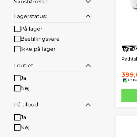
Skostørrelse
Lagerstatus:
På lager
Bestillingsvare
Ikke på lager
Pathtak
I outlet
399,
Ja
1-2 h
Nej
På tilbud
Ja
Nej