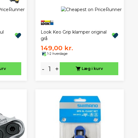
ul
Look Keo Grip klamper original
grå
149,00 kr.
1-2 hverdage
-
+
urv
Læg i kurv