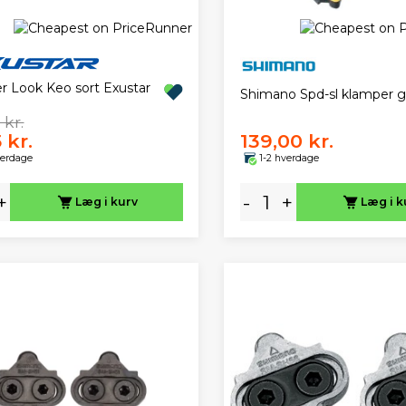
r Look Keo sort Exustar
Shimano Spd-sl klamper g
 kr.
 kr.
139,00 kr.
verdage
1-2 hverdage
+
-
+
Læg i kurv
Læg i k