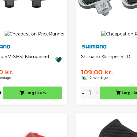
no SM-SH51 Klampesæt
Shimano Klamper SPD
0 kr.
109,00 kr.
verdage
1-2 hverdage
+
-
+
Læg i kurv
Læg i k