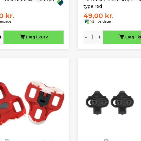
type rød
0 kr.
49,00 kr.
verdage
1-2 hverdage
+
-
+
Læg i kurv
Læg i k