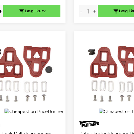
+
-
+
Læg i kurv
Læg i k
 Look Delta klamper rød
Pathtaker look klamper D