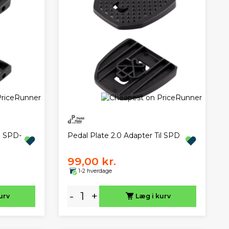
l SPD-
Pedal Plate 2.0 Adapter Til SPD
99,00 kr.
1-2 hverdage
-
+
urv
Læg i kurv