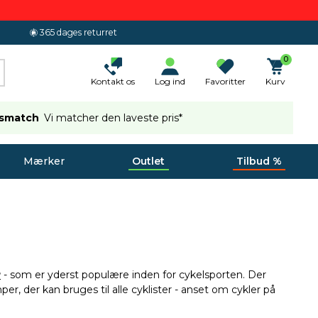
365 dages returret
0
Kontakt os
Log ind
Favoritter
Kurv
ismatch
Vi matcher den laveste pris*
Mærker
Outlet
Tilbud %
r
- som er yderst populære inden for cykelsporten. Der
per, der kan bruges til alle cyklister - anset om cykler på