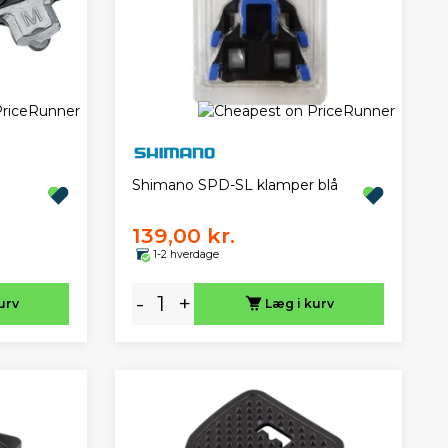
Shimano SPD-SL klamper blå
139,00 kr.
1-2 hverdage
-
+
urv
Læg i kurv