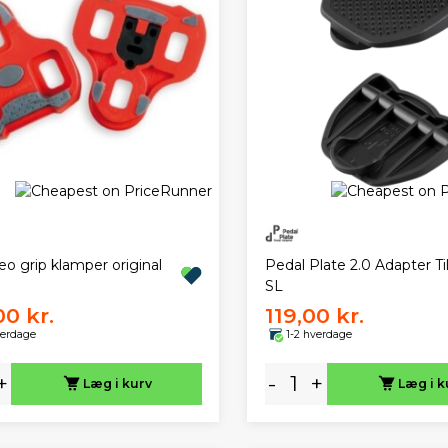
Pedal Plate 2.0 Adapter Ti
o grip klamper original
SL
00 kr.
119,00 kr.
verdage
1-2 hverdage
+
-
+
Læg i kurv
Læg i k