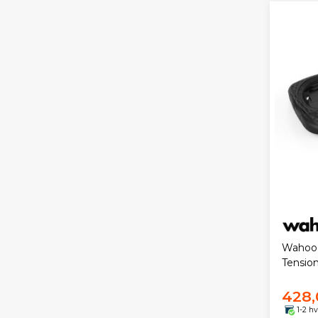
Wahoo 
Tensio
428,
1-2 h