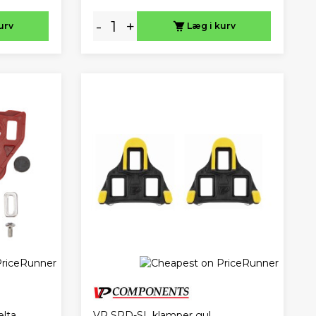
-
+
urv
Læg i kurv
elta
VP SPD-SL klamper gul