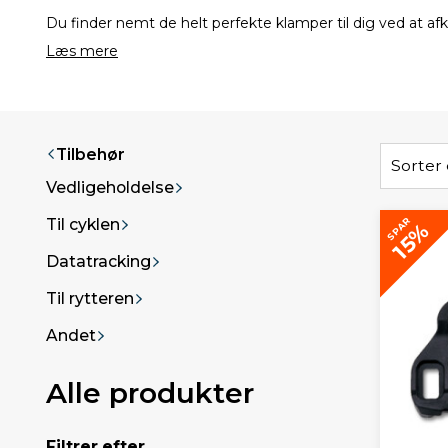
Du finder nemt de helt perfekte klamper til dig ved at afkr
Læs mere
Tilbehør
Sorter 
Vedligeholdelse
SPAR
Til cyklen
15%
Datatracking
Til rytteren
Andet
Alle produkter
Filtrer efter