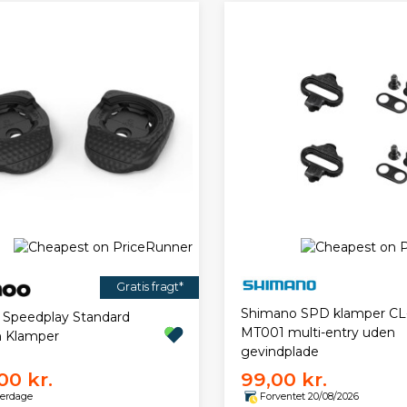
Gratis fragt*
Shimano SPD klamper CL
Speedplay Standard
MT001 multi-entry uden
n Klamper
gevindplade
00 kr.
99,00 kr.
verdage
Forventet 20/08/2026