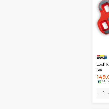
Look Ke
rød
149,
1-2 h
-