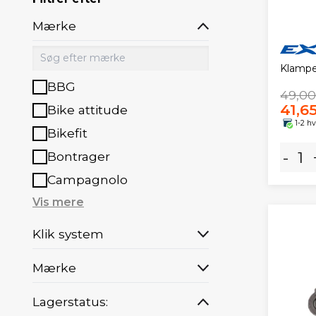
Mærke
Klampe
BBG
49,00
41,65
Bike attitude
1-2 h
Bikefit
-
Bontrager
Campagnolo
Vis mere
Klik system
Mærke
Lagerstatus: