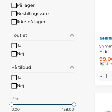
På lager
Bestillingsvare
Ikke på lager
I outlet
Ja
Shima
MTB
Nej
99,0
1-2 h
På tilbud
-
Ja
Nej
Pris
0.00
438.00