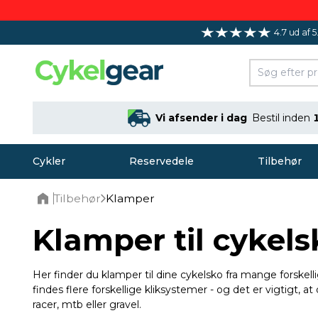
4.7 ud af 5
Vi afsender i dag
Bestil inden
Cykler
Reservedele
Tilbehør
Tilbehør
Klamper
Home
Klamper til cykels
Her finder du klamper til dine cykelsko fra mange forske
findes flere forskellige kliksystemer - og det er vigtigt, a
racer, mtb eller gravel.