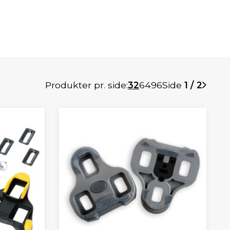
Produkter pr. side:
32
64
96
Side
1 / 2