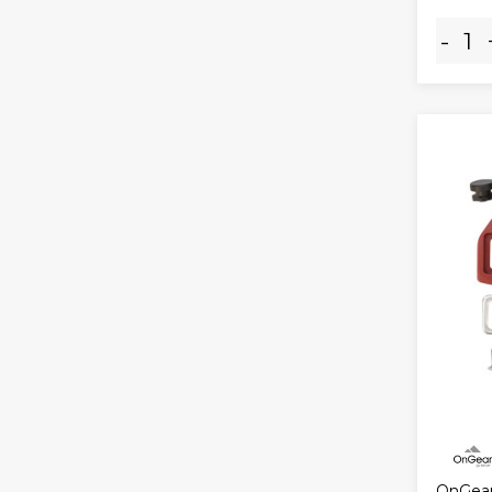
-
OnGear