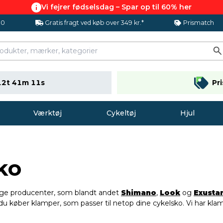
Vi fejrer fødselsdag – Spar op til 60% her
.0
Gratis fragt ved køb over 349 kr.*
Prismatch
12t 41m 10s
Pr
Værktøj
Cykeltøj
Hjul
ko
llige producenter, som blandt andet
Shimano
,
Look
og
Exusta
t du køber klamper, som passer til netop dine cykelsko. Vi har klam