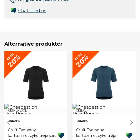
Chat med os
Alternative produkter
SPAR
SPAR
20%
20%
XS
S
M
L
XL
XXL
XS
S
L
XL
Craft Everyday
Craft Everyday
kortærmet cykeltrøje sort
kortærmet cykeltrøje