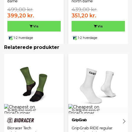
dame
north dame
499,00 kr.
439,00 kr.
399,20 kr.
351,20 kr.
Vis
Vis
1-2 hverdage
1-2 hverdage
Relaterede produkter
36-38
39-41
42-44
45-47
35-38
38-41
41-44
44-47
Bioracer Tech
GripGrab RIDE regular