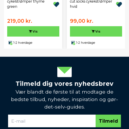
cykelstrømper thyme
cut socks cykekstrømper
green
hvid
219,00 kr.
99,00 kr.
Vis
Vis
1-2 hverdage
1-2 hverdage
Tilmeld dig vores nyhedsbrev
Vær blandt de første til at modtage de
bedste tilbud, nyheder, inspiration og gør-
det-selv-guides.
Tilmeld