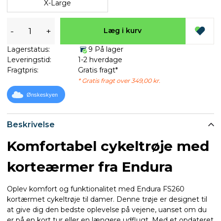
X-Large
-
+
Læg i kurv
Lagerstatus:
9 På lager
Leveringstid:
1-2 hverdage
Fragtpris:
Gratis fragt*
* Gratis fragt over 349,00 kr.
Ønskeskyen
Beskrivelse
Komfortabel cykeltrøje med
korteærmer fra Endura
Oplev komfort og funktionalitet med Endura FS260
kortærmet cykeltrøje til damer. Denne trøje er designet til
at give dig den bedste oplevelse på vejene, uanset om du
er på en kort tur eller en længere udflugt. Med et opdateret