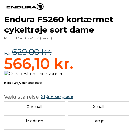
Endura FS260 kortærmet
cykeltrøje sort dame
MODEL:
RE6224BK
(
84211
)
629,00 kr.
Før
566,10 kr.
|
Størrelsesguide
Vælg størrelse:
X-Small
Small
Medium
Large