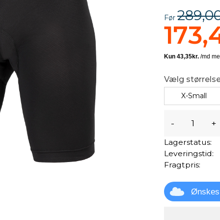
289,00
Før
173,
Vælg størrelse
X-Small
-
+
Lagerstatus:
Leveringstid:
Fragtpris:
Ønskes