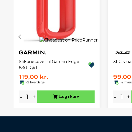
XLC sma
Silikonecover til Garmin Edge
830 Rød
119,00 kr.
99,00 
1-2 hverdage
1-2 hve
-
+
-
+
Læg i kurv