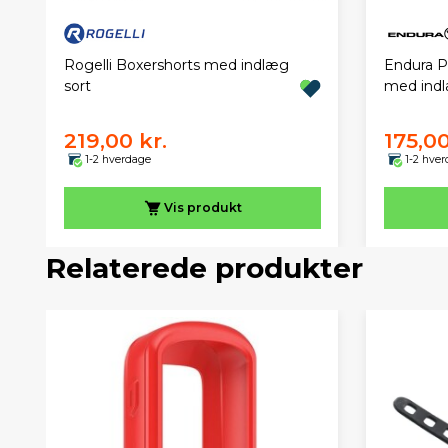
Rogelli Boxershorts med indlæg
Endura P
sort
med indl
219,00 kr.
175,00
1-2 hverdage
1-2 hve
Vis
produkt
Relaterede produkter