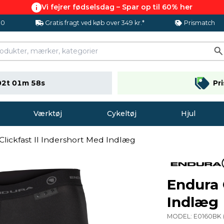
Vi fejrer fødselsdag – Spar op til 60% her
.0
Gratis fragt ved køb over 349 kr.*
Prismatch
02t 01m 57s
Pr
Værktøj
Cykeltøj
Hjul
Clickfast II Indershort Med Indlæg
Endura 
Indlæg
MODEL:
E0160BK