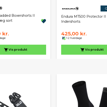
G
added Boxershorts II
Endura MT500 Protector II
æg sort
Indershorts
 kr.
425,00 kr.
rdage
1-2 hverdage
Vis
produkt
Vis
produkt