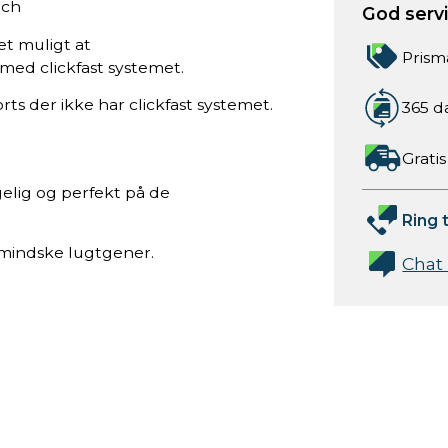
tch
God servic
et muligt at
Prism
 med clickfast systemet.
s der ikke har clickfast systemet.
365 d
Gratis
elig og perfekt på de
Ring t
t mindske lugtgener.
Chat