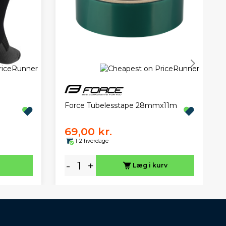
Force Tubelesstape 28mmx11m
69,00 kr.
1-2 hverdage
-
+
Læg i kurv