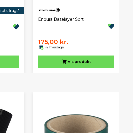
ratis fragt*
Endura Baselayer Sort
175,00 kr.
1-2 hverdage
Vis
produkt