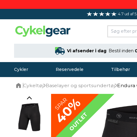
4.7 ud af 5
Vi afsender i dag
Bestil inden
Cykler
Reservedele
Tilbehør
Cykeltøj
Baselayer og sportsundertøj
Endura 
Home
40%
SPAR
OUTLET