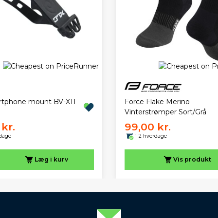
rtphone mount BV-X11
Force Flake Merino
Vinterstrømper Sort/Grå
kr.
99,00 kr.
rdage
1-2 hverdage
Læg i kurv
Vis
produkt