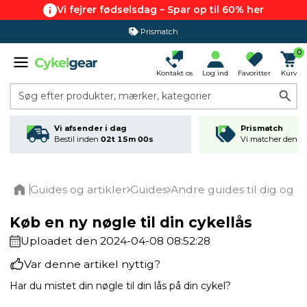
Vi fejrer fødselsdag – Spar op til 60% her
Prismatch
0
Kontakt os
Log ind
Favoritter
Kurv
Søg efter produkter, mærker, kategorier
Vi afsender i dag
Prismatch
Bestil inden
02t 14m 59s
Vi matcher den lav
Guides og artikler
Guides
Andre guides til dig og c
Home
Køb en ny nøgle til din cykellås
Uploadet den 2024-04-08 08:52:28
Var denne artikel nyttig?
Har du mistet din nøgle til din lås på din cykel?