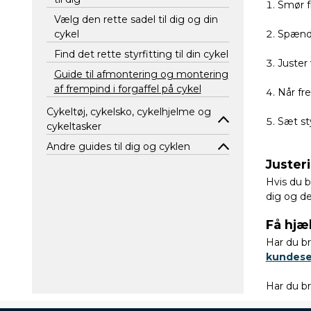
Smør f
Vælg den rette sadel til dig og din
Spænd 
cykel
Find det rette styrfitting til din cykel
Juster 
Guide til afmontering og montering
af frempind i forgaffel på cykel
Når fr
Cykeltøj, cykelsko, cykelhjelme og
Sæt st
cykeltasker
Andre guides til dig og cyklen
Juster
Hvis du b
dig og de
Få hjæl
Har du br
kundese
Har du br