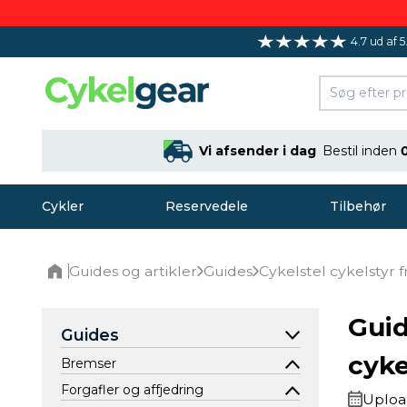
4.7 ud af 5
Vi afsender i dag
Bestil inden
Cykler
Reservedele
Tilbehør
Guides og artikler
Guides
Cykelstel cykelstyr 
Home
Guid
Guides
cyke
Bremser
Forgafler og affjedring
Uploa