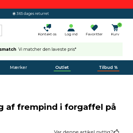
365 dages returret
0
Kontakt os
Log ind
Favoritter
Kurv
ismatch
Vi matcher den laveste pris*
Mærker
Outlet
Tilbud %
f frempind i forgaffel pa cykel
 af frempind i forgaffel på
Var denne artikel nyttig?