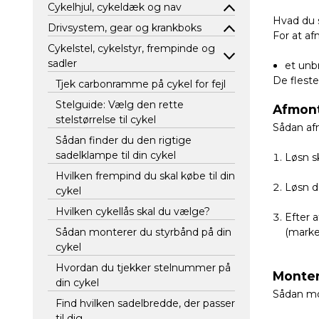
Cykelhjul, cykeldæk og nav
Hvad du 
Drivsystem, gear og krankboks
For at a
Cykelstel, cykelstyr, frempinde og
sadler
et unb
De fleste
Tjek carbonramme på cykel for fejl
Stelguide: Vælg den rette
Afmont
stelstørrelse til cykel
Sådan af
Sådan finder du den rigtige
sadelklampe til din cykel
Løsn s
Hvilken frempind du skal købe til din
Løsn d
cykel
Hvilken cykellås skal du vælge?
Efter 
(marke
Sådan monterer du styrbånd på din
cykel
Hvordan du tjekker stelnummer på
Monter
din cykel
Sådan mo
Find hvilken sadelbredde, der passer
til dig