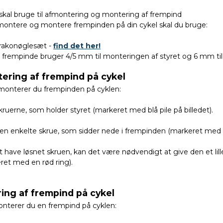
skal bruge til afmontering og montering af frempind
fmontere og montere frempinden på din cykel skal du bruge:
rakonøglesæt -
find det her!
 frempinde bruger 4/5 mm til monteringen af styret og 6 mm til
ering af frempind på cykel
monterer du frempinden på cyklen:
kruerne, som holder styret (markeret med blå pile på billedet).
en enkelte skrue, som sidder nede i frempinden (markeret med e
at have løsnet skruen, kan det være nødvendigt at give den et lil
ret med en rød ring).
ing af frempind på cykel
nterer du en frempind på cyklen: