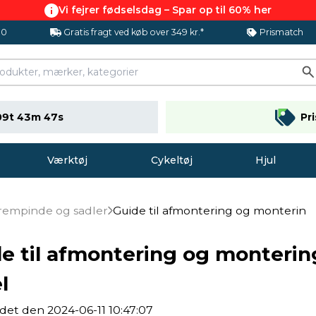
Vi fejrer fødselsdag – Spar op til 60% her
.0
Gratis fragt ved køb over 349 kr.*
Prismatch
09t 43m 47s
Pr
Værktøj
Cykeltøj
Hjul
frempinde og sadler
Guide til afmontering og montering a
e til afmontering og montering
l
det den 2024-06-11 10:47:07