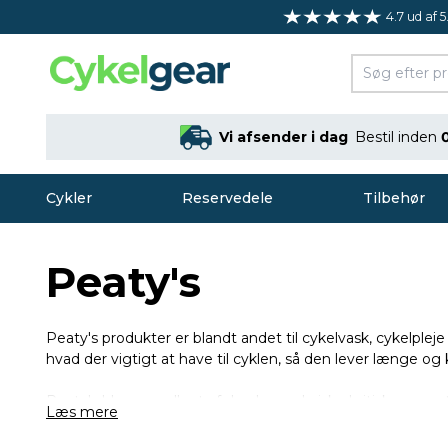
4.7 ud af 5
Vi afsender i dag
Bestil inden
Cykler
Reservedele
Tilbehør
Peaty's
Peaty's produkter er blandt andet til cykelvask, cykelpleje
hvad der vigtigt at have til cyklen, så den lever længe og 
Peaty's blev grundlagt af den legendariske britiske mou
Læs mere
sidenhen er blevet betragtet som en af de mest ikoniske