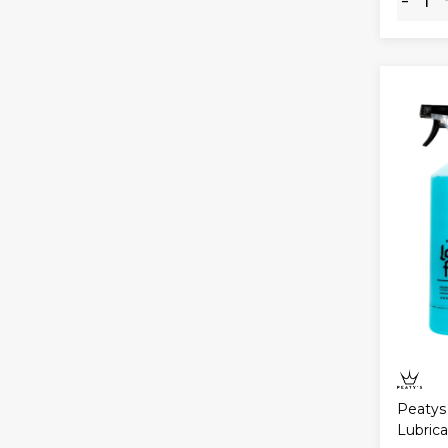
Peatys
Lubric