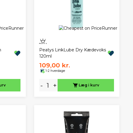
n
Peatys LinkLube Dry Kædevoks
120ml
109,00 kr.
1-2 hverdage
-
+
urv
Læg i kurv