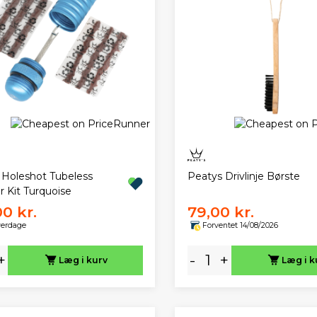
 Holeshot Tubeless
Peatys Drivlinje Børste
r Kit Turquoise
00 kr.
79,00 kr.
verdage
Forventet 14/08/2026
+
-
+
Læg i kurv
Læg i k