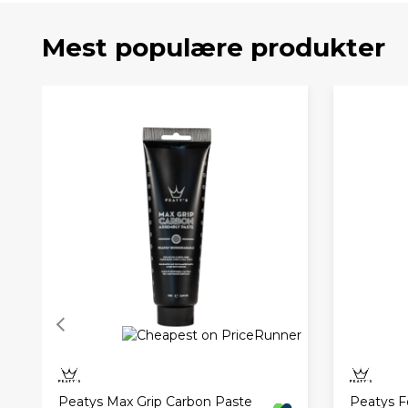
Med Steve Peats passion for cykling og med over tre årtie
hele verden. Brandet Peaty's blev født i Sheffield, Storbri
Mest populære produkter
Peatys Max Grip Carbon Paste
Peatys F