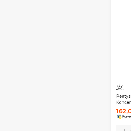
Peatys
Koncen
162,
Forve
-