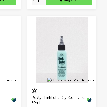
r
Peatys LinkLube Dry Kædevoks
60ml