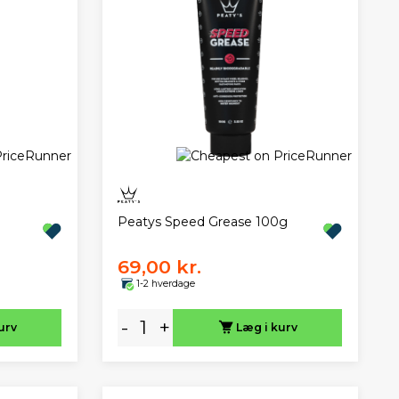
Peatys Speed Grease 100g
69,00 kr.
1-2 hverdage
-
+
urv
Læg i kurv