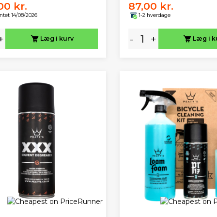
00 kr.
87,00 kr.
ntet 14/08/2026
1-2 hverdage
+
-
+
Læg i kurv
Læg i k