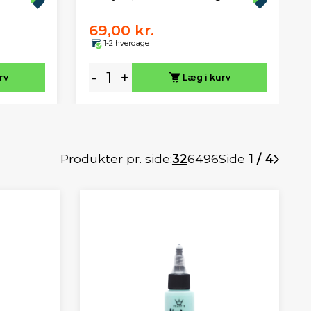
69,00 kr.
1-2 hverdage
-
+
rv
Læg i kurv
Produkter pr. side:
32
64
96
Side
1 / 4