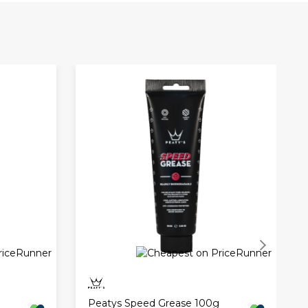
ville dele sin ekspertise og kærlighed til cyklerne med
erandør af cykelplejeprodukter i højeste kvalitet.
Peatys Speed Grease 100g