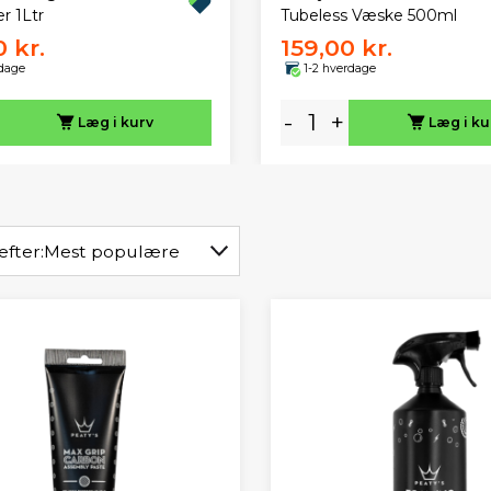
r 1Ltr
Tubeless Væske 500ml
 kr.
159,00 kr.
rdage
1-2 hverdage
-
+
Læg i kurv
Læg i ku
efter:
Mest populære