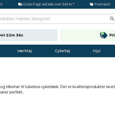
.0
Gratis fragt ved køb over 349 kr.*
Prismatch
04t 52m 35s
Pr
Værktøj
Cykeltøj
Hjul
 og tilbehør til tubeless cykeldæk. Det er kvalitetsprodukter lave
kører perfekt.
ntainbiker Steve Peat, som har vundet blandt andet verdensmest
 og populære figurer inden for mountainbikingsamfundet.