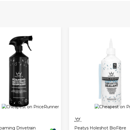
r som professionel mountainbiker, besluttede han sig for, at han 
tannien, og har siden da opbygget et solidt ry som en pålidelig lev
oaming Drivetrain
Peatys Holeshot BioFibre