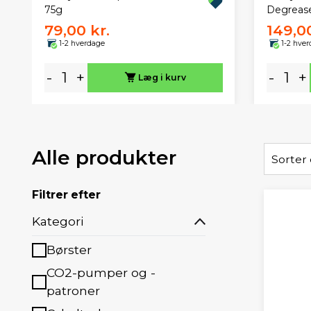
75g
Degrease
79,00 kr.
149,00
1-2 hverdage
1-2 hve
-
+
-
+
Læg i kurv
Alle produkter
Sorter 
Filtrer efter
Kategori
Børster
CO2-pumper og -
patroner