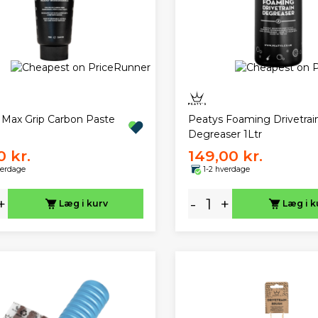
 Max Grip Carbon Paste
Peatys Foaming Drivetrai
Degreaser 1Ltr
0 kr.
149,00 kr.
verdage
1-2 hverdage
+
-
+
Læg i kurv
Læg i k