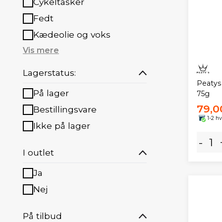
Cykeltasker
Fedt
Kædeolie og voks
Vis mere
Lagerstatus:
Peatys
På lager
75g
79,0
Bestillingsvare
1-2 h
Ikke på lager
-
I outlet
Ja
Nej
På tilbud