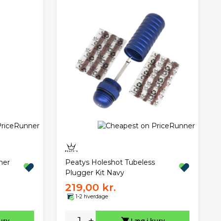
her
Peatys Holeshot Tubeless
Plugger Kit Navy
219,00 kr.
1-2 hverdage
-
+
urv
Læg i kurv