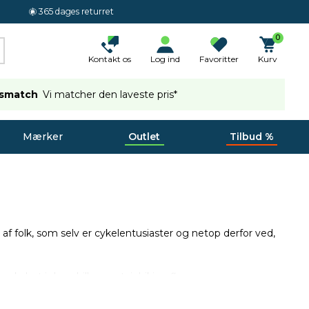
365 dages returret
0
Kontakt os
Log ind
Favoritter
Kurv
ismatch
Vi matcher den laveste pris*
Mærker
Outlet
Tilbud %
t af folk, som selv er cykelentusiaster og netop derfor ved,
erskabet i downhill mountainbiking flere gange og