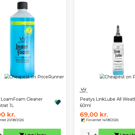
 LoamFoam Cleaner
Peatys LinkLube All Weat
trat 1L
60ml
00 kr.
69,00 kr.
ntet 20/08/2026
Forventet 14/08/2026
+
-
+
Læg i kurv
Læg i k