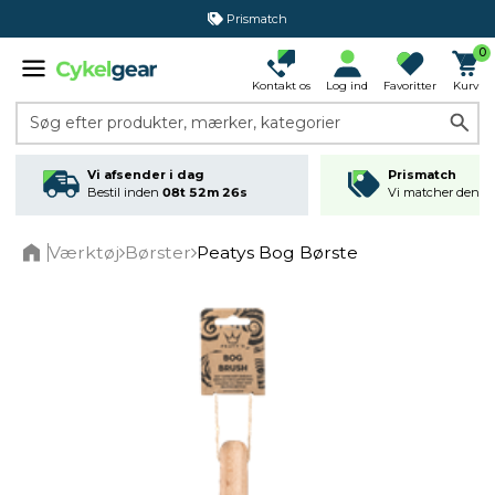
Prismatch
0
Kontakt os
Log ind
Favoritter
Kurv
Søg efter produkter, mærker, kategorier
Vi afsender i dag
Prismatch
Bestil inden
08t 52m 26s
Vi matcher den lav
Værktøj
Børster
Peatys Bog Børste
Home