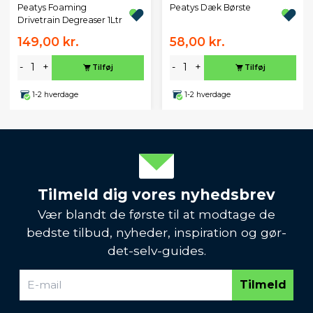
Peatys Foaming
Peatys Dæk Børste
Drivetrain Degreaser 1Ltr
149,00 kr.
58,00 kr.
-
+
-
+
Tilføj
Tilføj
1-2 hverdage
1-2 hverdage
Tilmeld dig vores nyhedsbrev
Vær blandt de første til at modtage de
bedste tilbud, nyheder, inspiration og gør-
det-selv-guides.
Tilmeld