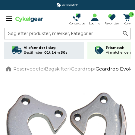
Prismatch
0
Kontakt os
Log ind
Favoritter
Kurv
Søg efter produkter, mærker, kategorier
Vi afsender i dag
Prismatch
Bestil inden
01t 14m 30s
Vi matcher den lav
Reservedele
Bagskifter
Geardrop
Geardrop Evoke
Home