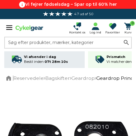
Vi fejrer fødselsdag – Spar op til 60% her
4.7 ud af 5.0
0
Kontakt os
Log ind
Favoritter
Kurv
Søg efter produkter, mærker, kategorier
Vi afsender i dag
Prismatch
Bestil inden
07t 28m 10s
Vi matcher den lav
Reservedele
Bagskifter
Geardrop
Geardrop Princi
Home