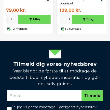
brun/sort
79,00 kr.
189,00 kr.
-
+
-
+
Tilføj
Tilføj
1-2 hverdage
1-2 hverdage
Tilmeld dig vores nyhedsbrev
Vær blandt de første til at modtage de
bedste tilbud, nyheder, inspiration og gør-
det-selv-guides.
Tilmeld
Ja, jeg vil gerne modtage Cykelgears nyhedsbrev.