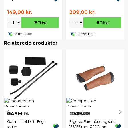
149,00 kr.
209,00 kr.
-
+
-
+
Tilføj
Tilføj
1-2 hverdage
1-2 hverdage
Relaterede produkter
Garmin holder til Edge
Ergotec Faro håndtag sæt
serien
135/135 mm Ø22,2 mm