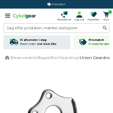
Prismatch
0
Kontakt os
Log ind
Favoritter
Kurv
Søg efter produkter, mærker, kategorier
Vi afsender i dag
Prismatch
Bestil inden
14t 24m 39s
Vi matcher den lav
Reservedele
Bagskifter
Geardrop
Union Geardrop
Home