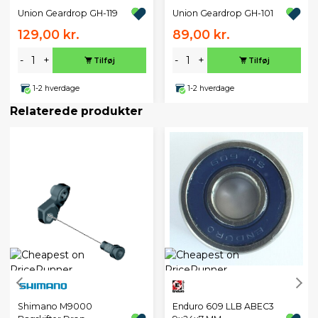
Union Geardrop GH-119
Union Geardrop GH-101
129,00 kr.
89,00 kr.
-
+
-
+
Tilføj
Tilføj
1-2 hverdage
1-2 hverdage
Relaterede produkter
Shimano M9000
Enduro 609 LLB ABEC3