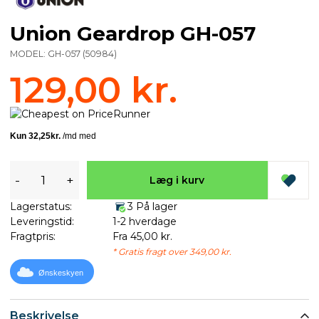
Union Geardrop GH-057
MODEL:
GH-057
(
50984
)
129,00 kr.
-
+
Læg i kurv
Lagerstatus:
3 På lager
Leveringstid:
1-2 hverdage
Fragtpris:
Fra 45,00 kr.
* Gratis fragt over 349,00 kr.
Ønskeskyen
Beskrivelse