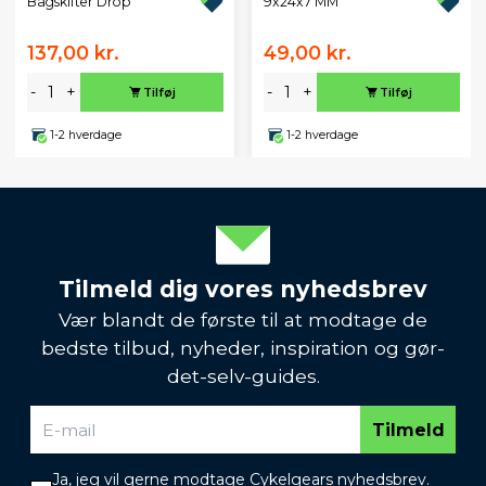
Bagskifter Drop
9x24x7 MM
137,00 kr.
49,00 kr.
-
+
-
+
Tilføj
Tilføj
1-2 hverdage
1-2 hverdage
Tilmeld dig vores nyhedsbrev
Vær blandt de første til at modtage de
bedste tilbud, nyheder, inspiration og gør-
det-selv-guides.
Tilmeld
Ja, jeg vil gerne modtage Cykelgears nyhedsbrev.