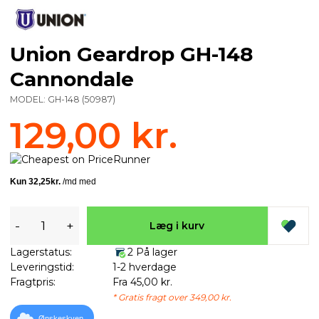
Union Geardrop GH-148
Cannondale
MODEL:
GH-148
(
50987
)
129,00 kr.
-
+
Læg i kurv
Lagerstatus:
2 På lager
Leveringstid:
1-2 hverdage
Fragtpris:
Fra 45,00 kr.
* Gratis fragt over 349,00 kr.
Ønskeskyen