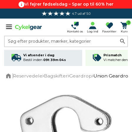
Vi fejrer fødselsdag – Spar op til 60% her
4.7 ud af 5.0
0
Kontakt os
Log ind
Favoritter
Kurv
Søg efter produkter, mærker, kategorier
Vi afsender i dag
Prismatch
Bestil inden
09t 39m 04s
Vi matcher den lav
Reservedele
Bagskifter
Geardrop
Union Geardrop
Home