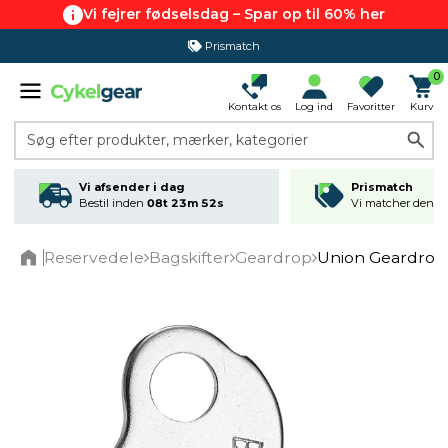
Vi fejrer fødselsdag – Spar op til 60% her
Prismatch
0
Kontakt os
Log ind
Favoritter
Kurv
Søg efter produkter, mærker, kategorier
Vi afsender i dag
Prismatch
Bestil inden
08t 23m 52s
Vi matcher den lav
Reservedele
Bagskifter
Geardrop
Union Geardrop 
Home