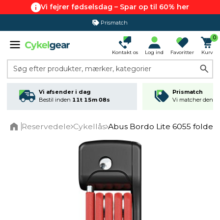
Vi fejrer fødselsdag – Spar op til 60% her
Prismatch
365 dages returret
0
Kontakt os
Log ind
Favoritter
Kurv
Søg efter produkter, mærker, kategorier
Vi afsender i dag
Prismatch
Bestil inden
11t 15m 07s
Vi matcher den lav
Reservedele
Cykellås
Abus Bordo Lite 6055 foldel
Home