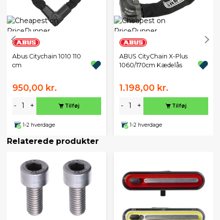
Abus Citychain 1010 110
ABUS CityChain X-Plus
cm
1060/170cm Kædelås
950,00 kr.
1.198,00 kr.
-
+
-
+
Tilføj
Tilføj
1-2 hverdage
1-2 hverdage
Relaterede produkter