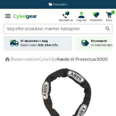
Prismatch
0
Kontakt os
Log ind
Favoritter
Kurv
Søg efter produkter, mærker, kategorier
Vi afsender i dag
Prismatch
Bestil inden
03t 15m 17s
Vi matcher den lav
Reservedele
Cykellås
Kæde til Protectus 5000
Home