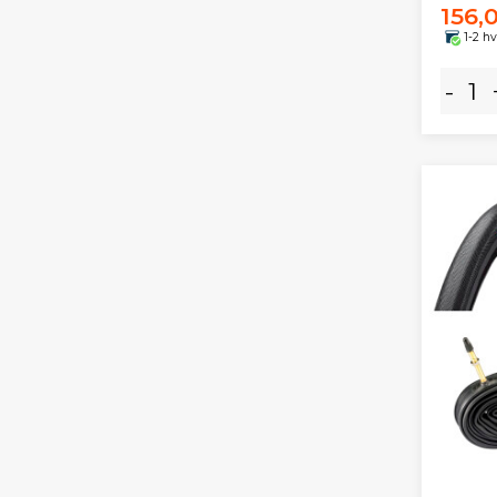
156,0
1-2 h
-