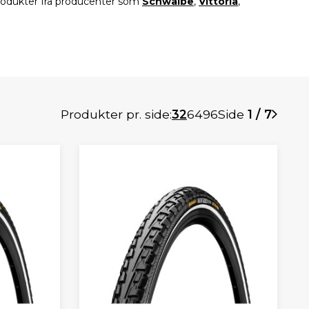
produkter fra producenter som
Schwalbe
,
Vittoria
,
Produkter pr. side:
32
64
96
Side
1 / 7