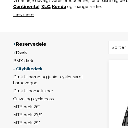
Vi har nøje udvalgt vores producenter, for at sikre dig de
Continental
,
XLC
,
Kenda
og mange andre.
Læs mere
Reservedele
Sorter 
Dæk
BMX-dæk
- Citybikedæk
Dæk til børne og junior cykler samt
barnevogne
Dæk til hometrainer
Gravel og cyclocross
MTB dæk 26"
MTB dæk 27,5"
MTB dæk 29"