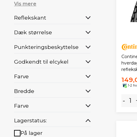
Vis mere
Reflekskant
Dæk størrelse
Punkteringsbeskyttelse
Contin
Godkendt til elcykel
hverda
refleks
Farve
149,
1-2 h
Bredde
-
Farve
Lagerstatus:
På lager