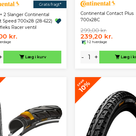
Gratis fragt*
Continental Contact Plus
+ 2 Slanger Continental
700x28C
t Speed 700x28 (28-622)
leks Racer ventil
299,00 kr.
00 kr.
239,20 kr.
verdage
1-2 hverdage
+
-
+
Læg i kurv
Læg i k
SPAR
10%