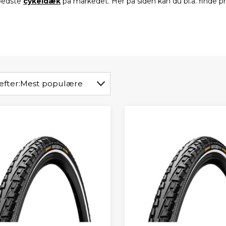
 bedste
cykeldæk
på markedet. Her på siden kan du bl.a. finde 
efter:
Mest populære