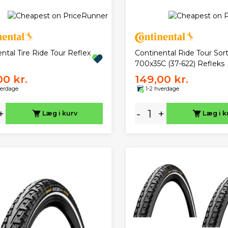
ntal Tire Ride Tour Reflex
Continental Ride Tour Sor
700x35C (37-622) Refleks
00 kr.
149,00 kr.
verdage
1-2 hverdage
+
-
+
Læg i kurv
Læg i k