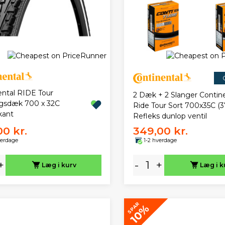
ental RIDE Tour
2 Dæk + 2 Slanger Contin
gsdæk 700 x 32C
Ride Tour Sort 700x35C (3
kant
Refleks dunlop ventil
00 kr.
349,00 kr.
verdage
1-2 hverdage
+
-
+
Læg i kurv
Læg i k
SPAR
10%