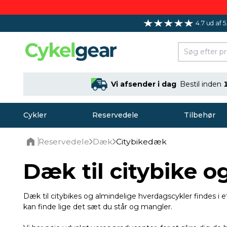
4.7 ud af 5
Vi afsender i dag
Bestil inden
Cykler
Reservedele
Tilbehør
Reservedele
Dæk
Citybikedæk
Home
Dæk til citybike 
Dæk til citybikes og almindelige hverdagscykler findes i et
kan finde lige det sæt du står og mangler.