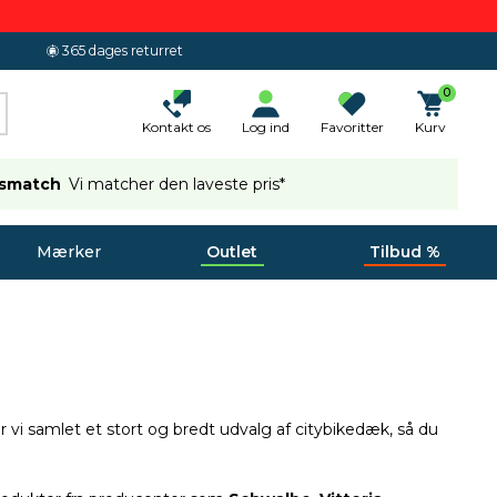
365 dages returret
0
Kontakt os
Log ind
Favoritter
Kurv
ismatch
Vi matcher den laveste pris*
Mærker
Outlet
Tilbud %
ar vi samlet et stort og bredt udvalg af citybikedæk, så du