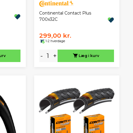
Continental Contact Plus
700x32C
299,00 kr.
1-2 hverdage
-
+
urv
Læg i kurv