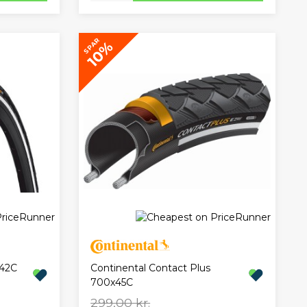
SPAR
10%
x42C
Continental Contact Plus
700x45C
299,00 kr.