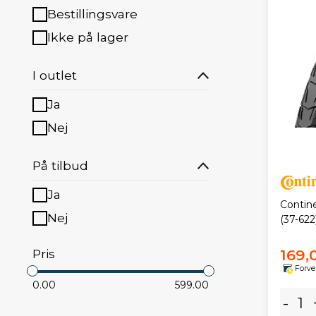
Bestillingsvare
Ikke på lager
I outlet
Ja
Nej
På tilbud
Ja
Contin
Nej
(37-622
Pris
169,
Forve
0.00
599.00
-