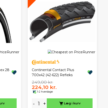
lex 28
Continental Contact Plus
700x42 (42-622) Refleks
249,00 kr.
224,10 kr.
1-2 hverdage
-
+
urv
Læg i kurv