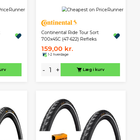
t
Continental Ride Tour Sort
700x45C (47-622) Refleks
159,00 kr.
1-2 hverdage
-
+
urv
Læg i kurv