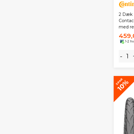
2 Dæk 
Contac
med ref
459,
1-2 h
-
SPAR
10%