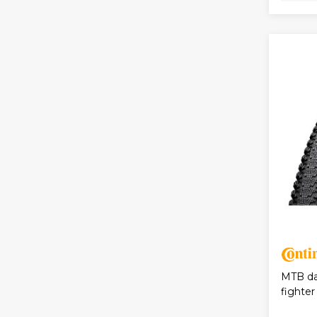
MTB dæ
fighter