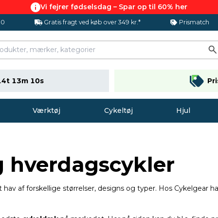
Vi fejrer fødselsdag – Spar op til 60% her
.0
Gratis fragt ved køb over 349 kr.*
Prismatch
14t 13m 09s
Pr
Værktøj
Cykeltøj
Hjul
og hverdagscykler
 hav af forskellige størrelser, designs og typer. Hos Cykelgear h