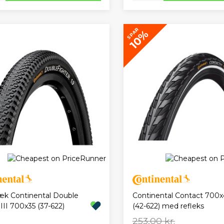
SPAR
10%
k Continental Double
Continental Contact 700
 III 700x35 (37-622)
(42-622) med refleks
253,00 kr.