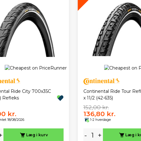
ental Ride City 700x35C
Continental Ride Tour Ref
) Refleks
x 11/2 (42-635)
152,00 kr.
00 kr.
136,80 kr.
ntet 18/08/2026
1-2 hverdage
+
-
+
Læg i kurv
Læg i k