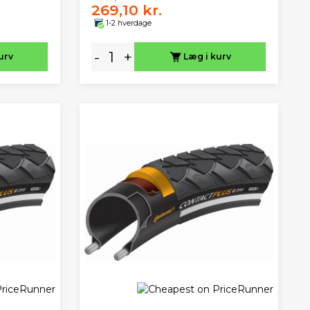
269,10 kr.
1-2 hverdage
-
+
urv
Læg i kurv