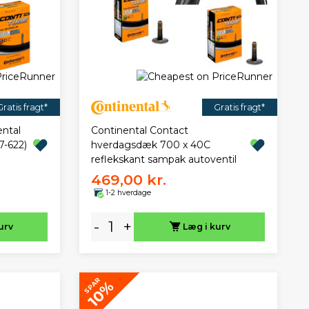
Gratis fragt*
Gratis fragt*
ental
Continental Contact
7-622)
hverdagsdæk 700 x 40C
reflekskant sampak autoventil
469,00 kr.
1-2 hverdage
-
+
urv
Læg i kurv
SPAR
10%