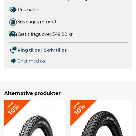
Prismatch
365 dages returret
Gratis fragt over 349,00 kr.
Ring til os
|
Skriv til os
Chat med os
Alternative produkter
SPAR
SPAR
10%
10%