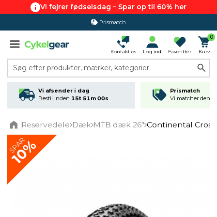
Vi fejrer fødselsdag – Spar op til 60% her
Prismatch
0
Kontakt os
Log ind
Favoritter
Kurv
Søg efter produkter, mærker, kategorier
Vi afsender i dag
Prismatch
Bestil inden
15t 51m 00s
Vi matcher den lav
Reservedele
Dæk
MTB dæk 26"
Continental Cross 
Home
SPAR
10%