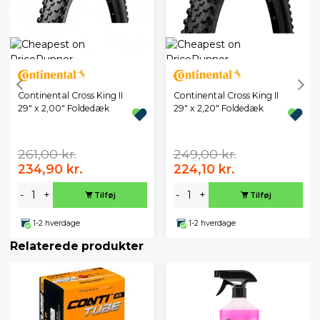
Continental Cross King II
Continental Cross King II
29" x 2,00" Foldedæk
29" x 2,20" Foldedæk
261,00 kr.
249,00 kr.
234,90 kr.
224,10 kr.
-
+
-
+
Tilføj
Tilføj
1-2 hverdage
1-2 hverdage
Relaterede produkter