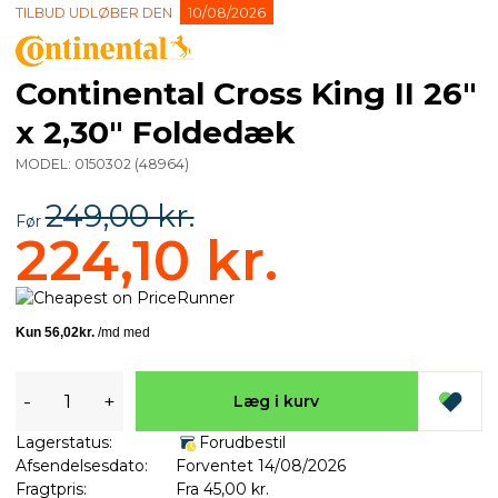
TILBUD UDLØBER DEN
10/08/2026
Continental Cross King II 26"
x 2,30" Foldedæk
MODEL:
0150302
(
48964
)
249,00 kr.
Før
224,10 kr.
-
+
Læg i kurv
Lagerstatus:
Forudbestil
Afsendelsesdato:
Forventet 14/08/2026
Fragtpris:
Fra 45,00 kr.