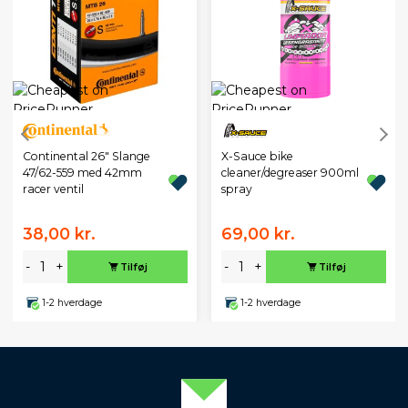
Continental 26" Slange
X-Sauce bike
47/62-559 med 42mm
cleaner/degreaser 900ml
racer ventil
spray
38,00 kr.
69,00 kr.
-
+
-
+
Tilføj
Tilføj
1-2 hverdage
1-2 hverdage