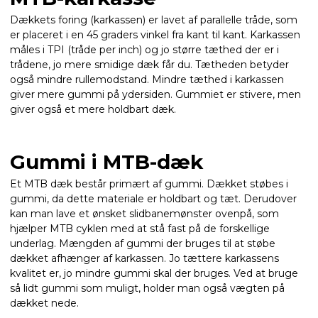
Dækkets foring (karkassen) er lavet af parallelle tråde, som
er placeret i en 45 graders vinkel fra kant til kant. Karkassen
måles i TPI (tråde per inch) og jo større tæthed der er i
trådene, jo mere smidige dæk får du. Tætheden betyder
også mindre rullemodstand. Mindre tæthed i karkassen
giver mere gummi på ydersiden. Gummiet er stivere, men
giver også et mere holdbart dæk.
Gummi i MTB-dæk
Et MTB dæk består primært af gummi. Dækket støbes i
gummi, da dette materiale er holdbart og tæt. Derudover
kan man lave et ønsket slidbanemønster ovenpå, som
hjælper MTB cyklen med at stå fast på de forskellige
underlag. Mængden af gummi der bruges til at støbe
dækket afhænger af karkassen. Jo tættere karkassens
kvalitet er, jo mindre gummi skal der bruges. Ved at bruge
så lidt gummi som muligt, holder man også vægten på
dækket nede.