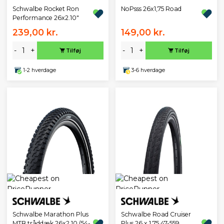
Schwalbe Rocket Ron
NoPsss 26x1,75 Road
Performance 26x2.10"
239,00 kr.
149,00 kr.
-
+
-
+
Tilføj
Tilføj
1-2 hverdage
3-6 hverdage
Schwalbe Marathon Plus
Schwalbe Road Cruiser
MTB tråddæk 26x2,10 (54-
Plus 26 x 1,75 47-559