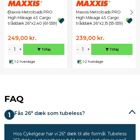
Maxxis Metroloads PRO
Maxxis Metroloads PRO
High Mileage 4S Cargo
High Mileage 4S Cargo
tråddæk 26"x2,40 (61-559)
tråddæk 26"x2,15 (55-559)
249,00 kr.
239,00 kr.
-
+
-
+
Tilføj
Tilføj
1-2 hverdage
1-2 hverdage
FAQ
Fås 26" dæk som tubeless?
1
Hos Cykelgear har vi 26" dæk til alle formål. Tubeless