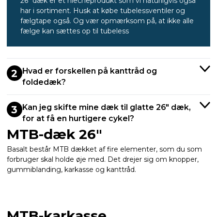
26" dæk er et niecheprodukt som vi naturligvis også
har i sortiment. Husk at købe tubelessventiler og
fælgtape også. Og vær opmærksom på, at ikke alle
fælge kan sættes op til tubeless
Hvad er forskellen på kanttråd og
2
foldedæk?
Kan jeg skifte mine dæk til glatte 26" dæk,
3
for at få en hurtigere cykel?
MTB-dæk 26"
Basalt består MTB dækket af fire elementer, som du som
forbruger skal holde øje med. Det drejer sig om knopper,
gummiblanding, karkasse og kanttråd.
MTB-karkasse