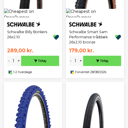
Schwalbe Billy Bonkers
Schwalbe Smart Sam
26x2.10
Performance tråddæk
26x2,10 bronze
289,00 kr.
179,00 kr.
-
+
-
+
Tilføj
Tilføj
1-2 hverdage
Forventet 28/08/2026