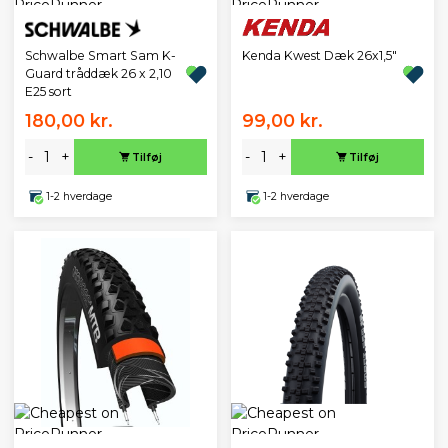
Schwalbe Smart Sam K-
Kenda Kwest Dæk 26x1,5"
Guard tråddæk 26 x 2,10
E25 sort
180,00 kr.
99,00 kr.
-
+
-
+
Tilføj
Tilføj
1-2 hverdage
1-2 hverdage