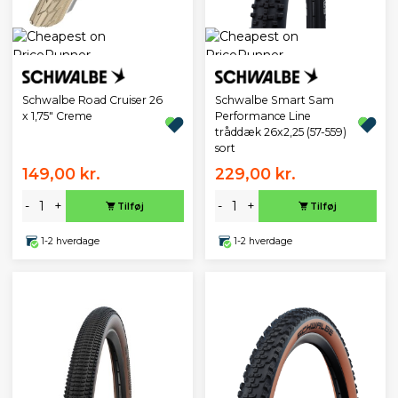
Schwalbe Road Cruiser 26
Schwalbe Smart Sam
x 1,75" Creme
Performance Line
tråddæk 26x2,25 (57-559)
sort
149,00 kr.
229,00 kr.
-
+
-
+
Tilføj
Tilføj
1-2 hverdage
1-2 hverdage