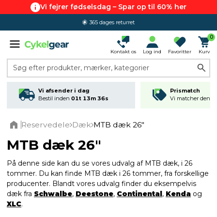
Vi fejrer fødselsdag – Spar op til 60% her
4.7 ud af 5.0
0
Kontakt os
Log ind
Favoritter
Kurv
Søg efter produkter, mærker, kategorier
Vi afsender i dag
Prismatch
Bestil inden
01t 13m 35s
Vi matcher den lav
Reservedele
Dæk
MTB dæk 26"
Home
MTB dæk 26"
På denne side kan du se vores udvalg af MTB dæk, i 26
tommer. Du kan finde MTB dæk i 26 tommer, fra forskellige
producenter. Blandt vores udvalg finder du eksempelvis
dæk fra
Schwalbe
,
Deestone
,
Continental
,
Kenda
og
XLC
.