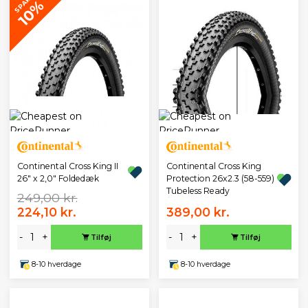
SPAR
10%
Continental Cross King II
Continental Cross King
26" x 2,0" Foldedæk
Protection 26x2.3 (58-559)
Tubeless Ready
249,00 kr.
224,10 kr.
389,00 kr.
-
+
-
+
Tilføj
Tilføj
8-10 hverdage
8-10 hverdage