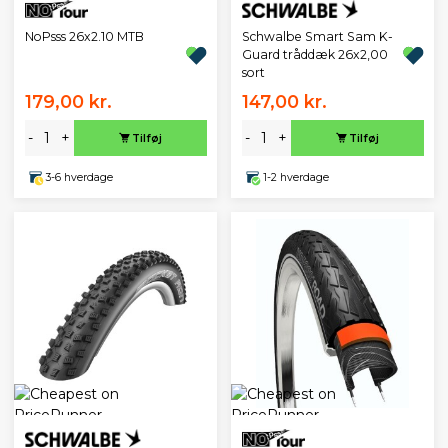
NoPsss 26x2.10 MTB
Schwalbe Smart Sam K-
Guard tråddæk 26x2,00
sort
179,00 kr.
147,00 kr.
-
+
-
+
Tilføj
Tilføj
3-6 hverdage
1-2 hverdage