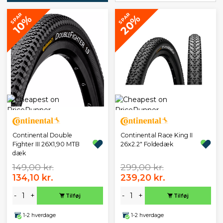
SPAR
SPAR
20%
10%
Continental Double
Continental Race King II
Fighter III 26X1,90 MTB
26x2.2" Foldedæk
dæk
149,00 kr.
299,00 kr.
134,10 kr.
239,20 kr.
-
+
-
+
Tilføj
Tilføj
1-2 hverdage
1-2 hverdage