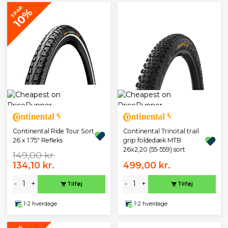
SPAR
10%
Continental Ride Tour Sort
Continental Trinotal trail
26 x 1.75" Refleks
grip foldedæk MTB
26x2,20 (55-559) sort
149,00 kr.
134,10 kr.
499,00 kr.
-
+
-
+
Tilføj
Tilføj
1-2 hverdage
1-2 hverdage