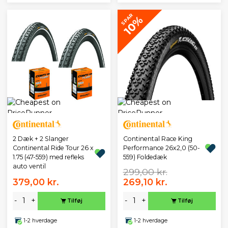
SPAR
10%
2 Dæk + 2 Slanger
Continental Race King
Continental Ride Tour 26 x
Performance 26x2,0 (50-
1.75 (47-559) med refleks
559) Foldedæk
auto ventil
299,00 kr.
379,00 kr.
269,10 kr.
-
+
-
+
Tilføj
Tilføj
1-2 hverdage
1-2 hverdage