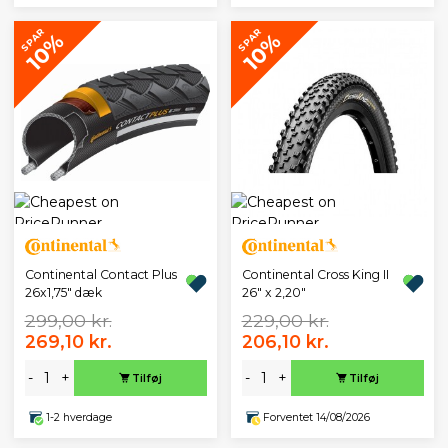
SPAR
SPAR
10%
10%
Continental Contact Plus
Continental Cross King II
26x1,75" dæk
26" x 2,20"
299,00 kr.
229,00 kr.
269,10 kr.
206,10 kr.
-
+
-
+
Tilføj
Tilføj
1-2 hverdage
Forventet 14/08/2026