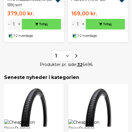
559) sort
379,00 kr.
169,00 kr.
-
+
-
+
Tilføj
Tilføj
1-2 hverdage
1-2 hverdage
1
Produkter pr. side:
32
64
96
Seneste nyheder i kategorien