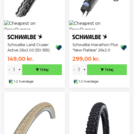
Schwalbe Land Cruiser
Schwalbe Marathon Plus
Active 26x2.00 (50-559)
"New Flatless" 26x2.0
149,00 kr.
299,00 kr.
-
+
-
+
Tilføj
Tilføj
1-2 hverdage
1-2 hverdage