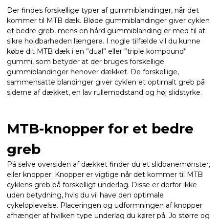
Der findes forskellige typer af gummiblandinger, når det
kommer til MTB dæk. Bløde gummiblandinger giver cyklen
et bedre greb, mens en hård gummiblanding er med til at
sikre holdbarheden længere. I nogle tilfælde vil du kunne
købe dit MTB dæk i en ”dual” eller ”triple kompound”
gummi, som betyder at der bruges forskellige
gummiblandinger henover dækket. De forskellige,
sammensatte blandinger giver cyklen et optimalt greb på
siderne af dækket, en lav rullemodstand og høj slidstyrke.
MTB-knopper for et bedre
greb
På selve oversiden af dækket finder du et slidbanemønster,
eller knopper. Knopper er vigtige når det kommer til MTB
cyklens greb på forskelligt underlag. Disse er derfor ikke
uden betydning, hvis du vil have den optimale
cykeloplevelse. Placeringen og udformningen af knopper
afhænger af hvilken type underlag du kører på. Jo større og