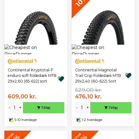
10%
Continental Kryptotal-F
Continental Magnotal
enduro soft foldedæk MTB
Trail Grip Foldedæk MTB
29x2,60 (65-622) sort
29x2,40 (60-622) Sort
529,00 kr.
609,00 kr.
476,10 kr.
-
+
-
+
Tilføj
Tilføj
5-10 hverdage
1-2 hverdage
SPAR
SPAR