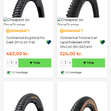
Continental Kryptotal For
Continental Trinotal trail
Dæk 29"x2.40 Trail
rapid foldedæk MTB
29x2,40 (60-622) sort
463,00 kr.
524,00 kr.
-
+
-
+
Tilføj
Tilføj
1-2 hverdage
1-2 hverdage