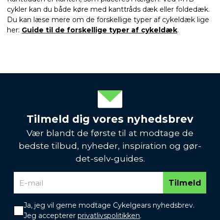
cykler kan du både køre med kanttråds dæk eller foldedæk.
Du kan læse mere om de forskellige typer af cykeldæk lige
her:
Guide til de forskellige typer af cykeldæk
.
Tilmeld dig vores nyhedsbrev
Vær blandt de første til at modtage de
bedste tilbud, nyheder, inspiration og gør-
det-selv-guides.
Tilmeld
Ja, jeg vil gerne modtage Cykelgears nyhedsbrev.
Jeg accepterer
privatlivspolitikken
.