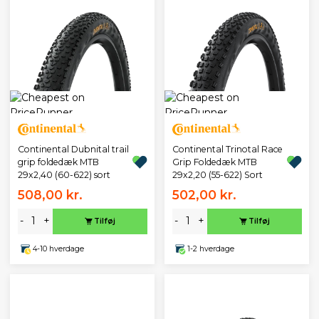
Continental Dubnital trail
Continental Trinotal Race
grip foldedæk MTB
Grip Foldedæk MTB
29x2,40 (60-622) sort
29x2,20 (55-622) Sort
508,00 kr.
502,00 kr.
-
+
-
+
Tilføj
Tilføj
4-10 hverdage
1-2 hverdage