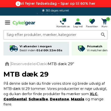
Vi fejrer fødselsdag – Spar op til 60% her
4.7 ud af 5.0
0
Kontakt os
Log ind
Favoritter
Kurv
Søg efter produkter, mærker, kategorier
Vi afsender i morgen
Prismatch
Bestil inden
01d 00t 22m 04s
Vi matcher den lav
Reservedele
Dæk
MTB dæk 29"
Home
MTB dæk 29
På denne side kan du finde vores store og brede udvalg af
MTB-dæk til 29 tommer. Vores producenter er nøje udvalgt,
og du kan derfor finde produkter fra mærker som
XLC
,
Continental
,
Schwalbe
,
Deestone
,
Maxxis
og mange
flere.