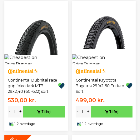
Continental Dubnital race
Continental Kryptotal
grip foldedæk MTB
Bagdæk 29"x2.60 Enduro
29x2,40 (60-622) sort
Soft
530,00 kr.
499,00 kr.
-
+
-
+
Tilføj
Tilføj
1-2 hverdage
1-2 hverdage