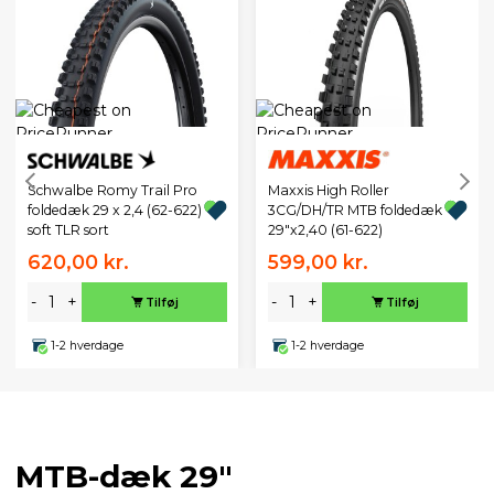
Schwalbe Romy Trail Pro
Maxxis High Roller
foldedæk 29 x 2,4 (62-622)
3CG/DH/TR MTB foldedæk
soft TLR sort
29"x2,40 (61-622)
620,00 kr.
599,00 kr.
-
+
-
+
Tilføj
Tilføj
1-2 hverdage
1-2 hverdage
MTB-dæk 29"