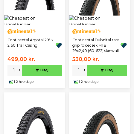
Continental Argotal 29" x
Continental Dubnital race
2.60 Trail Casing
grip foldedæk MTB
29x2,40 (60-622) skinwall
499,00 kr.
530,00 kr.
-
+
-
+
Tilføj
Tilføj
1-2 hverdage
1-2 hverdage