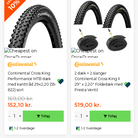
SPAR
10%
Continental Cross King
2 dæk + 2 slanger
Performance MTB dæk
Continental Cross King II
med kanttråd 29x2,20 (55-
29" x 2,20" Foldedæk med
622) sort
Presta Ventil
169,00 kr.
152,10 kr.
519,00 kr.
-
+
-
+
Tilføj
Tilføj
1-2 hverdage
1-2 hverdage