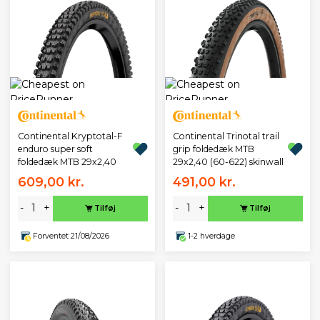
Continental Kryptotal-F
Continental Trinotal trail
enduro super soft
grip foldedæk MTB
foldedæk MTB 29x2,40
29x2,40 (60-622) skinwall
609,00 kr.
491,00 kr.
-
+
-
+
Tilføj
Tilføj
Forventet 21/08/2026
1-2 hverdage