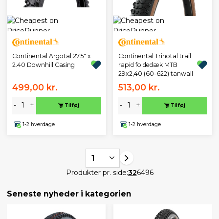
Continental Argotal 27.5" x
Continental Trinotal trail
2.40 Downhill Casing
rapid foldedæk MTB
29x2,40 (60-622) tanwall
499,00 kr.
513,00 kr.
-
+
-
+
Tilføj
Tilføj
1-2 hverdage
1-2 hverdage
1
Produkter pr. side:
32
64
96
Seneste nyheder i kategorien