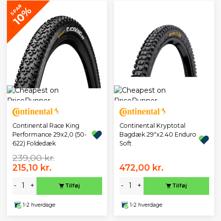
SPAR
10%
Continental Race King
Continental Kryptotal
Performance 29x2,0 (50-
Bagdæk 29"x2.40 Enduro
622) Foldedæk
Soft
239,00 kr.
215,10 kr.
472,00 kr.
-
+
-
+
Tilføj
Tilføj
1-2 hverdage
1-2 hverdage