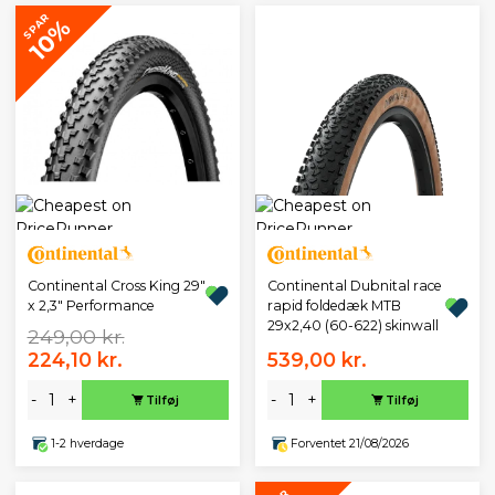
SPAR
10%
Continental Cross King 29"
Continental Dubnital race
x 2,3" Performance
rapid foldedæk MTB
29x2,40 (60-622) skinwall
249,00 kr.
224,10 kr.
539,00 kr.
-
+
-
+
Tilføj
Tilføj
1-2 hverdage
Forventet 21/08/2026