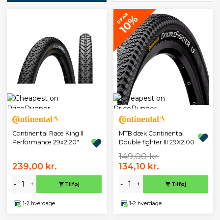
SPAR
10%
Continental Race King II
MTB dæk Continental
Performance 29x2,20"
Double fighter III 29X2,00
149,00 kr.
239,00 kr.
134,10 kr.
-
+
-
+
Tilføj
Tilføj
1-2 hverdage
1-2 hverdage