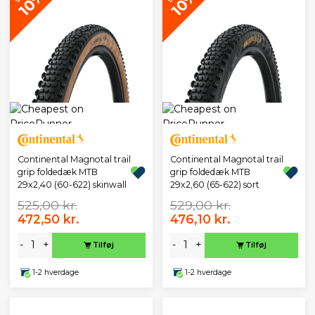
10%
10%
Continental Magnotal trail
Continental Magnotal trail
grip foldedæk MTB
grip foldedæk MTB
29x2,40 (60-622) skinwall
29x2,60 (65-622) sort
525,00 kr.
529,00 kr.
472,50 kr.
476,10 kr.
-
+
-
+
Tilføj
Tilføj
1-2 hverdage
1-2 hverdage