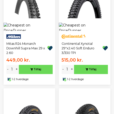
Mitas R24 Monarch
Continental Xynotal
Downhill Supra Max 29 x
29"x2.40 Soft Enduro
2.60
3/330 TPI
449,00 kr.
515,00 kr.
-
+
-
+
Tilføj
Tilføj
1-2 hverdage
1-2 hverdage