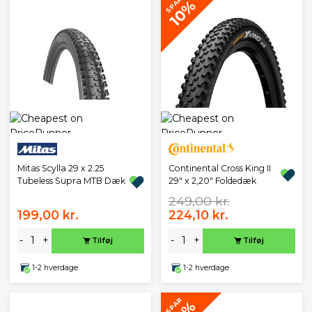
SPAR
10%
Mitas Scylla 29 x 2.25
Continental Cross King II
Tubeless Supra MTB Dæk
29" x 2,20" Foldedæk
249,00 kr.
199,00 kr.
224,10 kr.
-
+
-
+
Tilføj
Tilføj
1-2 hverdage
1-2 hverdage
SPAR