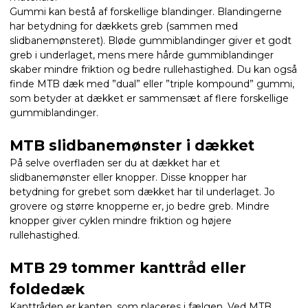
Gummi kan bestå af forskellige blandinger. Blandingerne
har betydning for dækkets greb (sammen med
slidbanemønsteret). Bløde gummiblandinger giver et godt
greb i underlaget, mens mere hårde gummiblandinger
skaber mindre friktion og bedre rullehastighed. Du kan også
finde MTB dæk med ”dual” eller ”triple kompound” gummi,
som betyder at dækket er sammensæt af flere forskellige
gummiblandinger.
MTB slidbanemønster i dækket
På selve overfladen ser du at dækket har et
slidbanemønster eller knopper. Disse knopper har
betydning for grebet som dækket har til underlaget. Jo
grovere og større knopperne er, jo bedre greb. Mindre
knopper giver cyklen mindre friktion og højere
rullehastighed.
MTB 29 tommer kanttråd eller
foldedæk
Kanttråden er kanten, som placeres i fælgen. Ved MTB