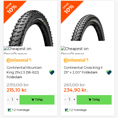
SPAR
SPAR
10%
10%
Continental Mountain
Continental Cross King II
King 29x2.3 (58-622)
29" x 2,00" Foldedæk
Foldedæk
239,00 kr.
261,00 kr.
215,10 kr.
234,90 kr.
-
+
-
+
Tilføj
Tilføj
1-2 hverdage
1-2 hverdage