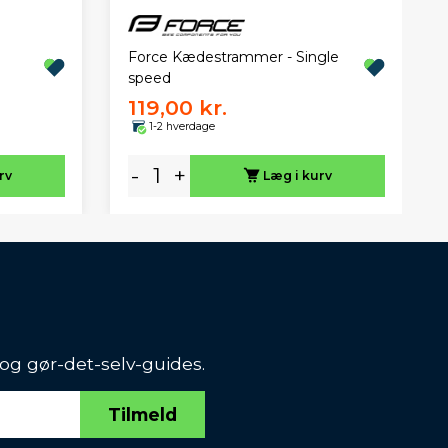
Force Kædestrammer - Single
speed
119,00 kr.
1-2 hverdage
-
+
rv
Læg i kurv
 og gør-det-selv-guides.
Tilmeld