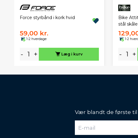
Force styrbånd i kork hvid
Bike Atti
stål skål
59,00 kr.
129,00
1-2 hverdage
1-2 hve
-
+
-
+
Læg i kurv
Vær blandt de første ti