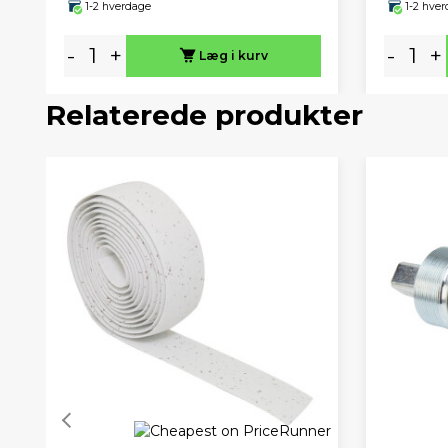
1-2 hverdage
1-2 hve
-
+
-
+
Læg i kurv
Relaterede produkter