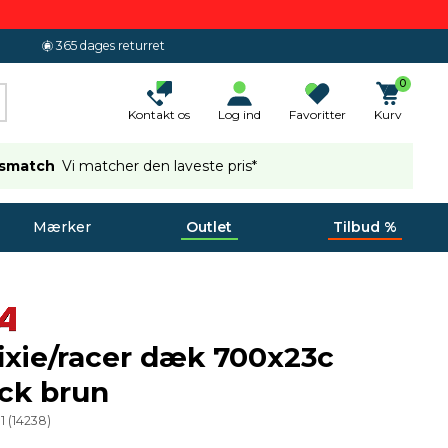
365 dages returret
0
Kontakt os
Log ind
Favoritter
Kurv
ismatch
Vi matcher den laveste pris*
Mærker
Outlet
Tilbud %
ixie/racer dæk 700x23c
ick brun
1
(
14238
)