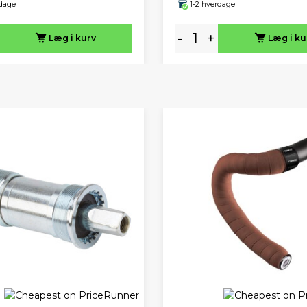
rdage
1-2 hverdage
-
+
Læg i kurv
Læg i ku