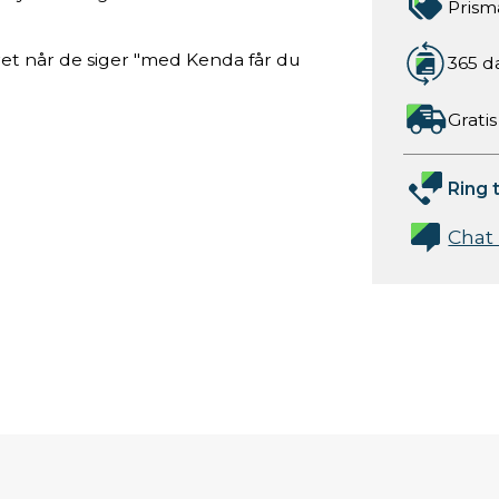
Prism
 ret når de siger "med Kenda får du
365 d
Gratis
Ring t
Chat