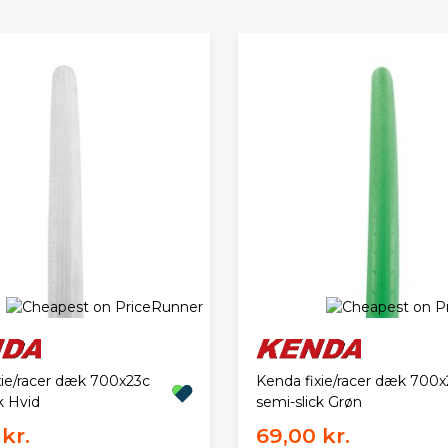
xie/racer dæk 700x23c
Kenda fixie/racer dæk 700x
k Hvid
semi-slick Grøn
kr.
69,00 kr.