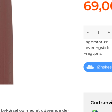
69,0
-
+
Lagerstatus:
Leveringstid:
Fragtpris:
Ønskes
God servic
l bykørsel og med et udseende der