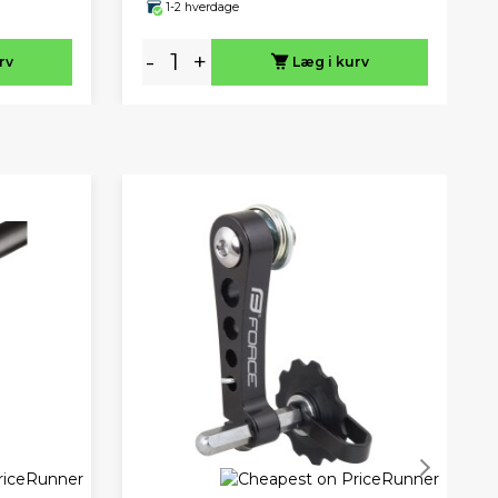
1-2 hverdage
-
+
rv
Læg i kurv