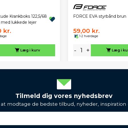
FORCE EVA styrbånd brun
tude Krankboks 122,5/68
e med lukkede lejer
 kr.
59,00 kr.
rdage
1-2 hverdage
-
+
Læg i kurv
Læg i ku
Tilmeld dig vores nyhedsbrev
l at modtage de bedste tilbud, nyheder, inspiration