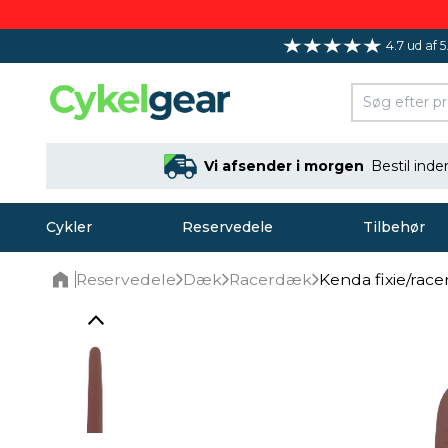
4.7 ud af 5
Vi afsender i morgen
Bestil ind
Cykler
Reservedele
Tilbehør
Reservedele
Dæk
Racerdæk
Kenda fixie/rac
Home