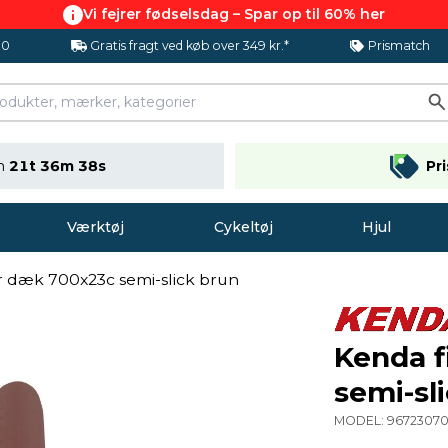
Vi fejrer fødselsdag – Spar op til 60% her
.0
Gratis fragt ved køb over 349 kr.*
Prismatch
en
21t 36m 38s
Pr
Værktøj
Cykeltøj
Hjul
er dæk 700x23c semi-slick brun
Kenda f
semi-sl
MODEL:
96723070