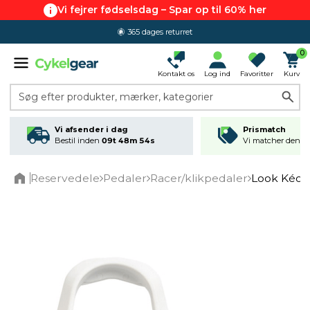
Vi fejrer fødselsdag – Spar op til 60% her
365 dages returret
0
Kontakt os
Log ind
Favoritter
Kurv
Søg efter produkter, mærker, kategorier
Vi afsender i dag
Prismatch
Bestil inden
09t 48m 53s
Vi matcher den lav
Reservedele
Pedaler
Racer/klikpedaler
Look Kéo 
Home