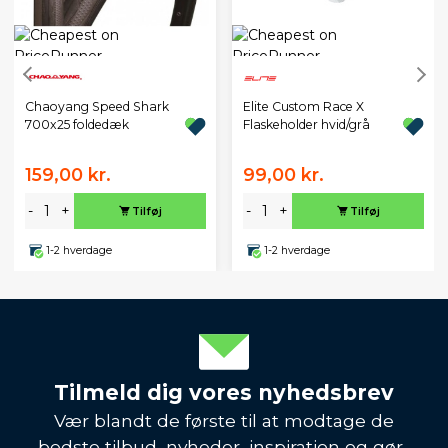
Chaoyang Speed Shark
Elite Custom Race X
700x25 foldedæk
Flaskeholder hvid/grå
159,00 kr.
99,00 kr.
-
+
-
+
Tilføj
Tilføj
1-2 hverdage
1-2 hverdage
Tilmeld dig vores nyhedsbrev
Vær blandt de første til at modtage de
bedste tilbud, nyheder, inspiration og gør-