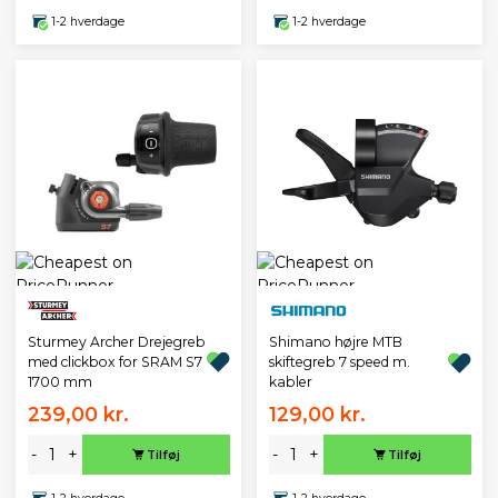
1-2 hverdage
1-2 hverdage
Sturmey Archer Drejegreb
Shimano højre MTB
med clickbox for SRAM S7
skiftegreb 7 speed m.
1700 mm
kabler
239,00 kr.
129,00 kr.
-
+
-
+
Tilføj
Tilføj