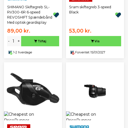
SHIMANO Skiftegreb SL-
Sram skiftegreb 3-speed
RV300-6R 6-speed
Black
REVOSHIFT Spændebånd
Med optisk geardisplay
89,00 kr.
53,00 kr.
-
+
Tilføj
Vis
1-2 hverdage
Forventet 15/01/2027