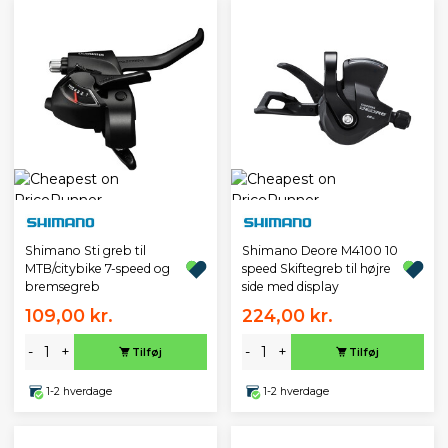
Shimano Sti greb til
Shimano Deore M4100 10
MTB/citybike 7-speed og
speed Skiftegreb til højre
bremsegreb
side med display
109,00 kr.
224,00 kr.
-
+
-
+
Tilføj
Tilføj
1-2 hverdage
1-2 hverdage