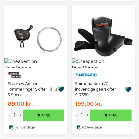
Sturmey Archer
Shimano Nexus 7
Tommelfinger Skifter Til T3
indvendige gearskifter
3 Speed
SL7S50
89,00 kr.
199,00 kr.
-
+
-
+
Tilføj
Tilføj
1-2 hverdage
1-2 hverdage