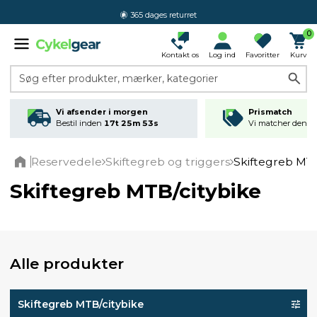
365 dages returret
0
Kontakt os
Log ind
Favoritter
Kurv
Søg efter produkter, mærker, kategorier
Vi afsender i morgen
Prismatch
Bestil inden
17t 25m 52s
Vi matcher den lav
Reservedele
Skiftegreb og triggers
Skiftegreb MTB
Home
Skiftegreb MTB/citybike
Alle produkter
Skiftegreb MTB/citybike