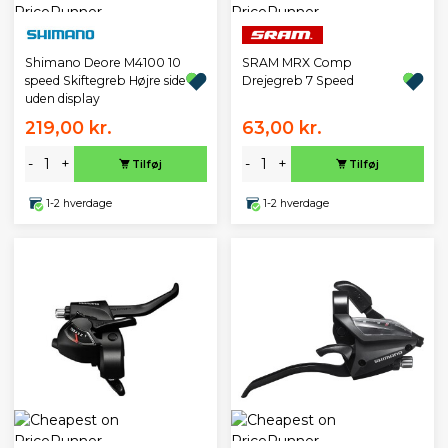
Shimano Deore M4100 10
SRAM MRX Comp
speed Skiftegreb Højre side
Drejegreb 7 Speed
uden display
219,00 kr.
63,00 kr.
-
+
-
+
Tilføj
Tilføj
1-2 hverdage
1-2 hverdage