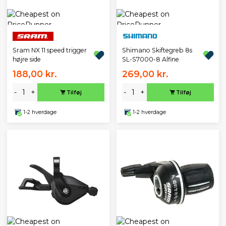
Sram NX 11 speed trigger
Shimano Skiftegreb 8s
højre side
SL-S7000-8 Alfine
188,00 kr.
269,00 kr.
-
+
-
+
Tilføj
Tilføj
1-2 hverdage
1-2 hverdage