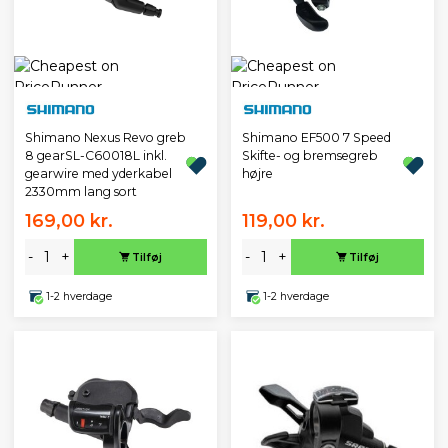
Shimano Nexus Revo greb
Shimano EF500 7 Speed
8 gearSL-C60018L inkl.
Skifte- og bremsegreb
gearwire med yderkabel
højre
2330mm lang sort
169,00 kr.
119,00 kr.
-
+
-
+
Tilføj
Tilføj
1-2 hverdage
1-2 hverdage