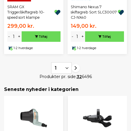
SRAM GX
Shimano Nexus 7
Trigger/skiftegreb 10-
skiftegreb Sort SLC30007
speed sort klampe
CJ-NX40
299,00 kr.
149,00 kr.
-
+
-
+
Tilføj
Tilføj
1-2 hverdage
1-2 hverdage
1
Produkter pr. side:
32
64
96
Seneste nyheder i kategorien