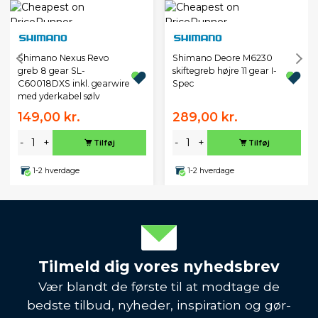
Shimano Nexus Revo
Shimano Deore M6230
greb 8 gear SL-
skiftegreb højre 11 gear I-
C60018DXS inkl. gearwire
Spec
med yderkabel sølv
149,00 kr.
289,00 kr.
-
+
-
+
Tilføj
Tilføj
1-2 hverdage
1-2 hverdage
Tilmeld dig vores nyhedsbrev
Vær blandt de første til at modtage de
bedste tilbud, nyheder, inspiration og gør-