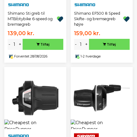
Shimano Sti greb til
Shimano EF500 8 Speed
MTB/citybike 6-speed og
Skifte- og bremsegreb
bremsegreb
højre
139,00 kr.
159,00 kr.
-
+
-
+
Tilføj
Tilføj
Forventet 28/08/2026
1-2 hverdage