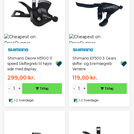
Shimano Deore M5100 11
Shimano EF500 3 Gears
speed Skiftegreb til højre
skifte- og bremsegreb
side med display
Venstre
299,00 kr.
119,00 kr.
-
+
-
+
Tilføj
Tilføj
1-2 hverdage
1-2 hverdage