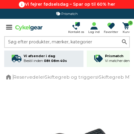
Vi fejrer fødselsdag – Spar op til 60% her
Prismatch
0
Kontakt os
Log ind
Favoritter
Kurv
Søg efter produkter, mærker, kategorier
Vi afsender i dag
Prismatch
Bestil inden
08t 08m 39s
Vi matcher den lav
Reservedele
Skiftegreb og triggers
Skiftegreb MTB
Home