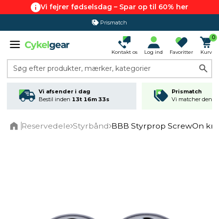
Vi fejrer fødselsdag – Spar op til 60% her
Prismatch
0
Kontakt os
Log ind
Favoritter
Kurv
Søg efter produkter, mærker, kategorier
Vi afsender i dag
Prismatch
Bestil inden
13t 16m 33s
Vi matcher den lav
Reservedele
Styrbånd
BBB Styrprop ScrewOn kro
Home