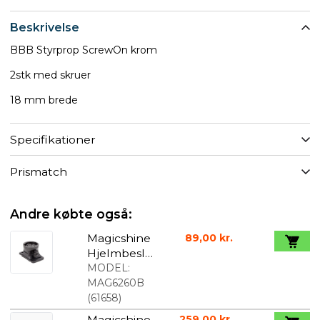
Beskrivelse
BBB Styrprop ScrewOn krom
2stk med skruer
18 mm brede
Specifikationer
Prismatch
Andre købte også:
Magicshine
89,00 kr.
Hjelmbesla
g med
MODEL:
Garmin
MAG6260B
mount
(
61658
)
Magicshine
259,00 kr.