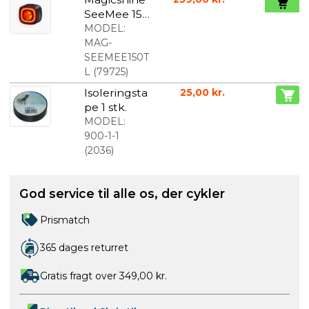
SeeMee 150
baglygte
MODEL:
MAG-
SEEMEE150T
L
(
79725
)
Isoleringsta
25,00 kr.
pe 1 stk.
MODEL:
900-1-1
(
2036
)
God service til alle os, der cykler
Prismatch
365 dages returret
Gratis fragt over 349,00 kr.