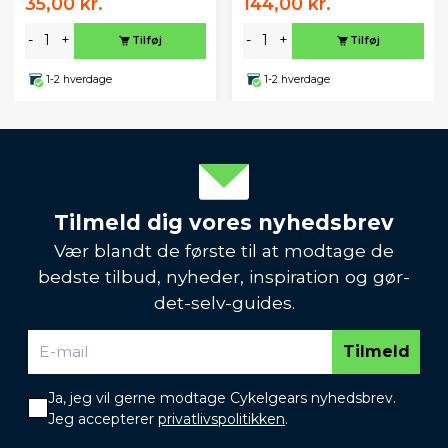
35,00 kr.
144,00 kr.
-
+
-
+
Tilføj
Tilføj
1-2 hverdage
1-2 hverdage
Tilmeld dig vores nyhedsbrev
Vær blandt de første til at modtage de
bedste tilbud, nyheder, inspiration og gør-
det-selv-guides.
Tilmeld
Ja, jeg vil gerne modtage Cykelgears nyhedsbrev.
Jeg accepterer
privatlivspolitikken
.