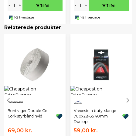
-
+
-
+
Tilføj
Tilføj
1-2 hverdage
1-2 hverdage
Relaterede produkter
Bontrager Double Gel
Vredestein butyl slange
Cork styrbånd hvid
700x28-35 40mm
Dunlop
69,00 kr.
59,00 kr.