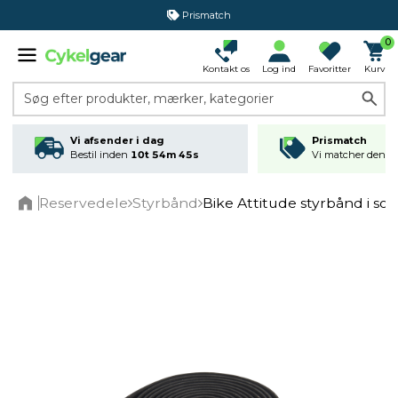
Prismatch
0
Kontakt os
Log ind
Favoritter
Kurv
Søg efter produkter, mærker, kategorier
Vi afsender i dag
Prismatch
Bestil inden
10t 54m 45s
Vi matcher den lav
Reservedele
Styrbånd
Bike Attitude styrbånd i sor
Home