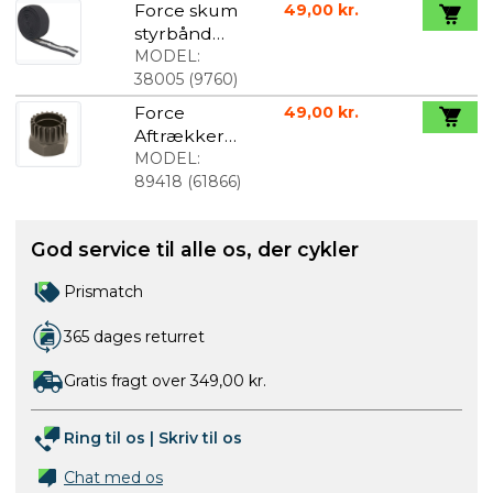
Force skum
49,00 kr.
styrbånd
sort
MODEL:
38005
(
9760
)
Force
49,00 kr.
Aftrækker
for Shimano
MODEL:
og ISIS
89418
(
61866
)
krankboks
hærdet
God service til alle os, der cykler
Prismatch
365 dages returret
Gratis fragt over 349,00 kr.
Ring til os
|
Skriv til os
Chat med os