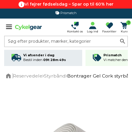
Vi fejrer fødselsdag – Spar op til 60% her
Prismatch
365 dages returret
0
Kontakt os
Log ind
Favoritter
Kurv
Søg efter produkter, mærker, kategorier
Vi afsender i dag
Prismatch
Bestil inden
09t 28m 49s
Vi matcher den lav
Reservedele
Styrbånd
Bontrager Gel Cork styrbån
Home