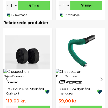
-
+
-
+
Tilføj
Tilføj
1-2 hverdage
1-2 hverdage
Relaterede produkter
Trek Double Gel Styrbånd
FORCE EVA styrbånd
Cork sort
mørk grøn
119,00 kr.
59,00 kr.