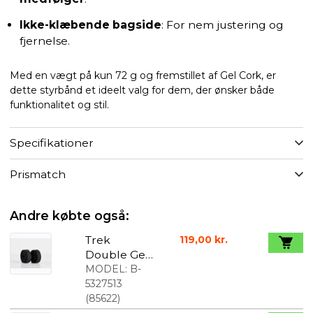
Ikke-klæbende bagside
: For nem justering og
fjernelse.
Med en vægt på kun 72 g og fremstillet af Gel Cork, er
dette styrbånd et ideelt valg for dem, der ønsker både
funktionalitet og stil.
Specifikationer
Prismatch
Andre købte også:
Trek
119,00 kr.
Double Gel
Styrbånd
MODEL:
B-
Cork sort
5327513
(
85622
)