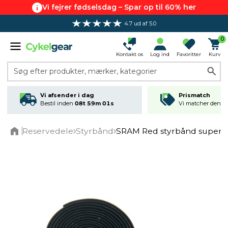
Vi fejrer fødselsdag – Spar op til 60% her
4.7 ud af 5.0
0
Kontakt os
Log ind
Favoritter
Kurv
Søg efter produkter, mærker, kategorier
Vi afsender i dag
Prismatch
Bestil inden
08t 59m 01s
Vi matcher den lav
Reservedele
Styrbånd
SRAM Red styrbånd superco
Home