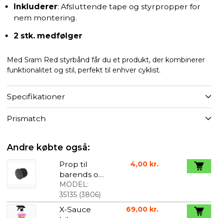
Inkluderer
: Afsluttende tape og styrpropper for
nem montering.
2 stk. medfølger
Med Sram Red styrbånd får du et produkt, der kombinerer
funktionalitet og stil, perfekt til enhver cyklist.
Specifikationer
Prismatch
Andre købte også:
Prop til
4,00 kr.
barends og
styrende
MODEL:
sort pris pr.
35135
(
3806
)
stk
X-Sauce
69,00 kr.