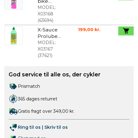
bike
cleaner/deg
MODEL:
reaser
X03168
900ml
(
63694
)
spray
X-Sauce
199,00 kr.
Prolube
voks til alt
MODEL:
vejr 500ml
X03167
(
37621
)
God service til alle os, der cykler
Prismatch
365 dages returret
Gratis fragt over 349,00 kr.
Ring til os
|
Skriv til os