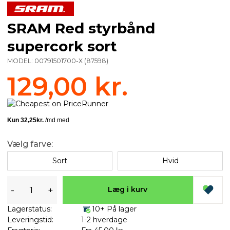
SRAM Red styrbånd
supercork sort
MODEL:
00791501700-X
(
87598
)
129,00 kr.
Vælg farve:
Sort
Hvid
-
+
Læg i kurv
Lagerstatus:
10+ På lager
Leveringstid:
1-2 hverdage