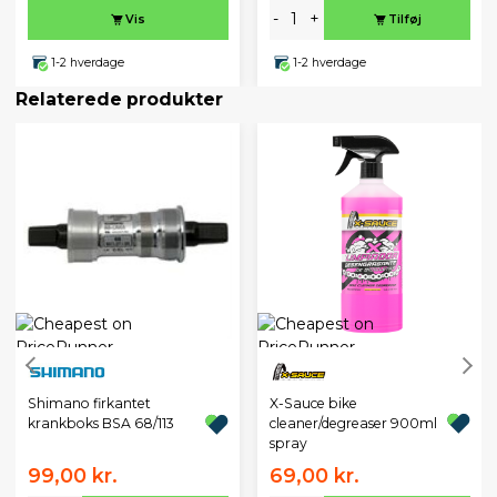
-
+
Vis
Tilføj
1-2 hverdage
1-2 hverdage
Relaterede produkter
X-Sauce bike
Shimano firkantet
cleaner/degreaser 900ml
krankboks BSA 68/113
spray
99,00 kr.
69,00 kr.